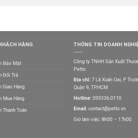
 KHÁCH HÀNG
THÔNG TIN DOANH NGHI
Công ty TNHH Sản Xuất Thươ
h Bảo Mật
Petto
h Đổi Trả
Địa chỉ:
7 Lã Xuân Oai, P Trườ
h Giao Hàng
Quận 9, TP.HCM
Hotline:
093336.0110
ch Mua Hàng
Email:
contact@petto.vn
h Thanh Toán
Giờ làm việc: 8h00 – 17h00