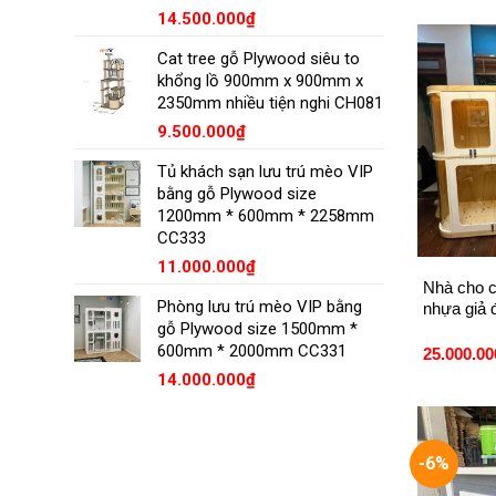
14.500.000
₫
Cat tree gỗ Plywood siêu to
khổng lồ 900mm x 900mm x
2350mm nhiều tiện nghi CH081
9.500.000
₫
Tủ khách sạn lưu trú mèo VIP
bằng gỗ Plywood size
1200mm * 600mm * 2258mm
CC333
+
11.000.000
₫
Nhà cho c
Phòng lưu trú mèo VIP bằng
nhựa giả 
gỗ Plywood size 1500mm *
600mm * 2000mm CC331
25.000.00
14.000.000
₫
-6%