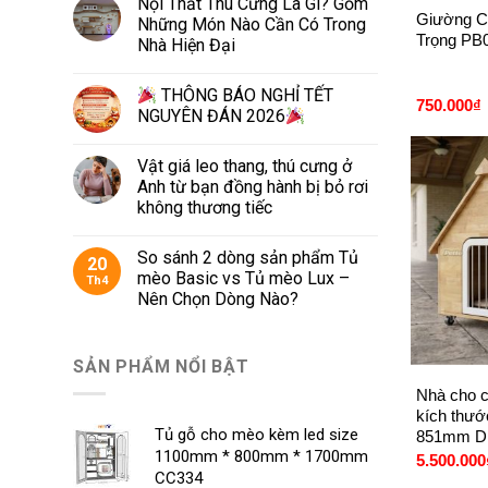
Nội Thất Thú Cưng Là Gì? Gồm
Giường C
Những Món Nào Cần Có Trong
Trọng PB
Nhà Hiện Đại
THÔNG BÁO NGHỈ TẾT
750.000
₫
NGUYÊN ĐÁN 2026
Vật giá leo thang, thú cưng ở
Anh từ bạn đồng hành bị bỏ rơi
không thương tiếc
So sánh 2 dòng sản phẩm Tủ
20
mèo Basic vs Tủ mèo Lux –
Th4
Nên Chọn Dòng Nào?
+
SẢN PHẨM NỔI BẬT
Nhà cho c
kích thướ
Tủ gỗ cho mèo kèm led size
851mm D
1100mm * 800mm * 1700mm
5.500.000
CC334