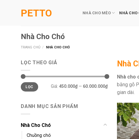
Skip
PETTO
to
NHÀ CHO MÈO
NHÀ CHO
content
Nhà Cho Chó
TRANG CHỦ
/
NHÀ CHO CHÓ
Nhà C
LỌC THEO GIÁ
Nhà cho 
Giá
Giá
bằng gỗ P
Giá:
450.000₫
—
60.000.000₫
LỌC
tối
tối
thiểu
đa
gian dài.
DANH MỤC SẢN PHẨM
Nhà Cho Chó
Chuồng chó