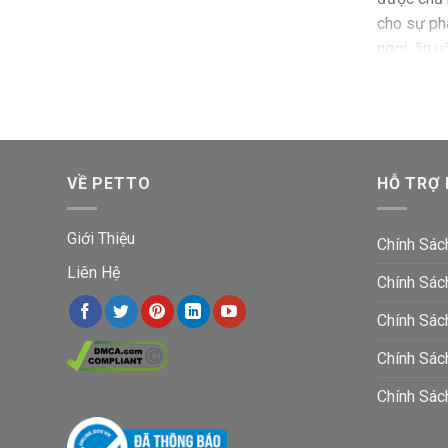
cho sự phá
ngơi, ăn u
Tại S
“Góc nh
Cũng giống
VỀ PETTO
HỖ TRỢ
sen tâm l
Boss si
Giới Thiệu
Chính Sác
Nếu boss n
Liên Hệ
chốn ở” c
Chính Sác
không còn
Chính Sác
Nhà chó
Chính Sá
Nhà cho 
của PETTO 
Chính Sác