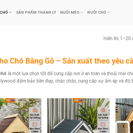
 CHÓ
SẢN PHẨM THANH LÝ
NUÔI MÈO
NUÔI CHÓ
Hiển thị 1–20 
ho Chó Bằng Gỗ – Sản xuất theo yêu c
chó
là một lựa chọn tốt để cung cấp nơi ở an toàn và thoải mái c
lywood đảm bảo bền đẹp, chắc chắn, cung cấp sự ấm áp và độ bề