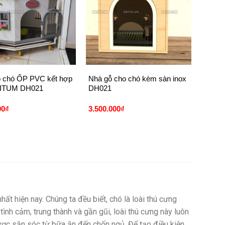
+
 chó ỐP PVC kết hợp
Nhà gỗ cho chó kèm sàn inox
ITUM DH021
DH021
00
₫
3.500.000
₫
hất hiện nay.
Chúng ta đều biết, chó là loài thú cưng
 tình cảm, trung thành và gần gũi, loài thú cưng này luôn
ược săn sóc từ bữa ăn đến chốn ngủ.
Để tạo điều kiện