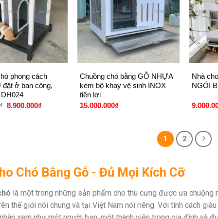
+
+
chó phong cách
Chuồng chó bằng GỖ NHỰA
Nhà cho
đặt ở ban công,
kèm bộ khay vệ sinh INOX
NGÓI B
 DH024
tiện lợi
Giá
Giá
₫
8.900.000
₫
15.000.000
₫
9.000.0
gốc
hiện
là:
tại
9.500.000₫.
là:
8.900.000₫.
1
2
ho Chó Bằng Gỗ - Đủ Mọi Kích Cỡ
chó
là một trong những sản phẩm cho thú cưng được ưa chuộng n
rên thế giới nói chung và tại Việt Nam nói riêng. Với tính cách giàu
nhân xem như một người bạn, một thành viên trong gia đình và đ