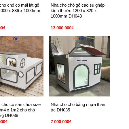
cho chó có mái lật gỗ
Nhà cho chó gỗ cao su ghép
1000 x 836 x 1000mm
kích thước 1200 x 820 x
1000mm DH043
00
₫
13.000.000
₫
+
 chó có sân chơi size
Nhà cho chó bằng nhựa than
m4 x 1m2 cho chó
tre DH035
0kg DH038
000
₫
7.000.000
₫