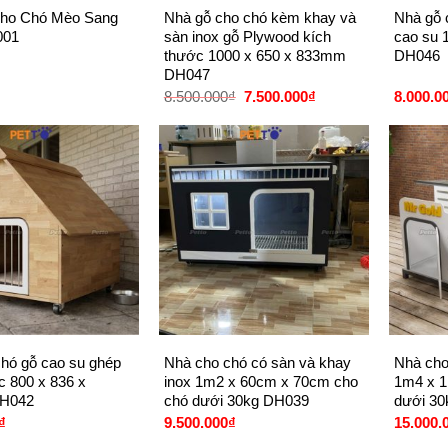
ho Chó Mèo Sang
Nhà gỗ cho chó kèm khay và
Nhà gỗ 
001
sàn inox gỗ Plywood kích
cao su 
thước 1000 x 650 x 833mm
DH046
DH047
Giá
Giá
8.500.000
₫
7.500.000
₫
8.000.0
gốc
hiện
là:
tại
8.500.000₫.
là:
7.500.000₫.
+
+
hó gỗ cao su ghép
Nhà cho chó có sàn và khay
Nhà cho
c 800 x 836 x
inox 1m2 x 60cm x 70cm cho
1m4 x 1
H042
chó dưới 30kg DH039
dưới 3
₫
9.500.000
₫
15.000.