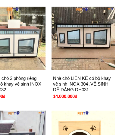
+
 chó 2 phòng riêng
Nhà chó LIỀN KỀ có bộ khay
 bộ khay vệ sinh INOX
vệ sinh INOX 304 ,VỆ SINH
032
DỄ DÀNG DH031
00
₫
14.000.000
₫