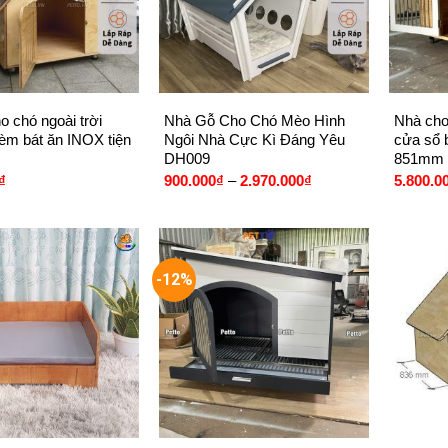
+
+
o chó ngoài trời
Nhà Gỗ Cho Chó Mèo Hình
Nhà cho
èm bát ăn INOX tiện
Ngôi Nhà Cực Kì Đáng Yêu
cửa sổ 
DH009
851mm
Khoảng
₫
900.000
₫
–
2.970.000
₫
5.800.0
giá:
từ
900.000₫
đến
2.970.000₫
-12%
+
+