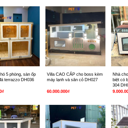
+
+
hó 5 phòng, sàn ốp
Villa CAO CẤP cho boss kèm
Nhà cho
đá terrazzo DH036
máy lạnh và sân cỏ DH027
biệt có
304 DH
0
₫
60.000.000
₫
9.000.0