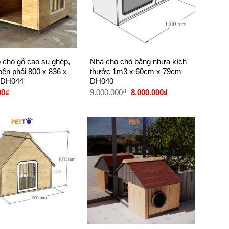
+
 chó gỗ cao su ghép,
Nhà cho chó bằng nhựa kích
bên phải 800 x 836 x
thước 1m3 x 60cm x 79cm
 DH044
DH040
Giá
Giá
00
₫
9.000.000
₫
8.000.000
₫
gốc
hiện
là:
tại
9.000.000₫.
là:
8.000.000₫.
+