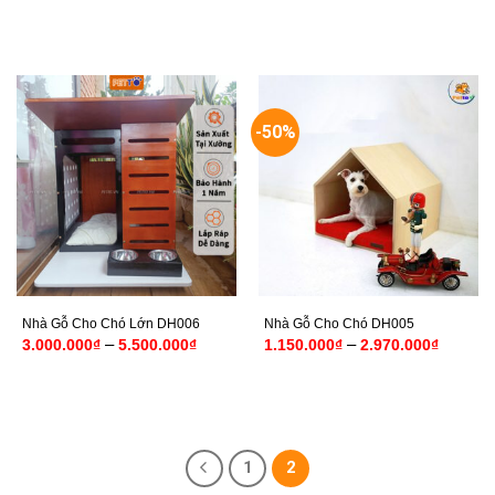
giá:
từ
2.900.0
đến
4.900.0
-50%
Nhà Gỗ Cho Chó Lớn DH006
Nhà Gỗ Cho Chó DH005
Khoảng
Khoảng
–
–
3.000.000
₫
5.500.000
₫
1.150.000
₫
2.970.000
₫
giá:
giá:
từ
từ
3.000.000₫
1.150.0
đến
đến
5.500.000₫
2.970.0
1
2