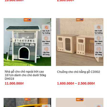
19.800.000
₫
2.800.000
₫
Nhà gỗ cho chó ngoài trời cao
Chuồng cho chó bằng gỗ CD002
187cm dành cho chó dưới 50kg
DH019
Khoảng
–
11.000.000
₫
1.600.000
₫
2.500.000
₫
giá:
từ
1.600.0
đến
2.500.0