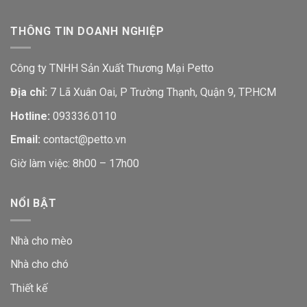
THÔNG TIN DOANH NGHIỆP
Công ty TNHH Sản Xuất Thương Mại Petto
Địa chỉ:
7 Lã Xuân Oai, P Trường Thạnh, Quận 9, TP.HCM
Hotline:
093336.0110
Email:
contact@petto.vn
Giờ làm việc: 8h00 – 17h00
Chọn Nhà Cho Chó Như Thế Nào Là Chuẩn?
NỔI BẬT
Tính kích thước phù hợp
Việc lựa chọn một
ngôi nhà cho chó
phù hợp sẽ thể hiện
Nhà cho mèo
được mức độ quan tâm của bạn dành cho cún yêu. Trong đó,
Nhà cho chó
yếu tố đầu tiên phải kể đến là kích thước. Bởi lẽ, nó không
Thiết kế
chỉ giúp cho chú chó của bạn có không gian sinh hoạt và