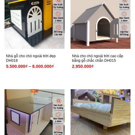
Nhà gỗ cho chó ngoài trời đẹp
Nhà cho chó ngoài trời cao cấp
DH018
bằng gỗ chắc chắn DH015
Khoảng
–
5.500.000
₫
8.000.000
₫
2.950.000
₫
giá:
từ
5.500.000₫
đến
8.000.000₫