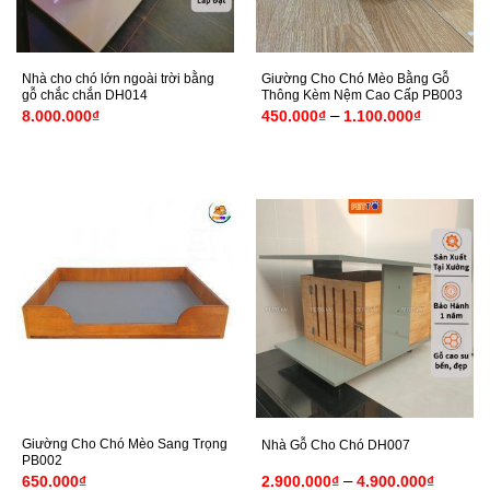
Nhà cho chó lớn ngoài trời bằng
Giường Cho Chó Mèo Bằng Gỗ
gỗ chắc chắn DH014
Thông Kèm Nệm Cao Cấp PB003
Khoảng
–
8.000.000
₫
450.000
₫
1.100.000
₫
giá:
từ
450.000₫
đến
1.100.00
Giường Cho Chó Mèo Sang Trọng
Nhà Gỗ Cho Chó DH007
PB002
Khoảng
–
650.000
₫
2.900.000
₫
4.900.000
₫