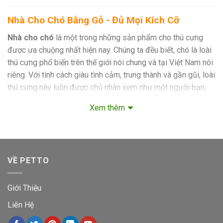
Nhà Cho Chó Bằng Gỗ - Đủ Mọi Kích Cỡ
Nhà cho chó
là một trong những sản phẩm cho thú cưng
được ưa chuộng nhất hiện nay.
Chúng ta đều biết, chó là loài
thú cưng phổ biến trên thế giới nói chung và tại Việt Nam nói
riêng. Với tính cách giàu tình cảm, trung thành và gần gũi, loài
thú cưng này luôn được chủ nhân xem như một người bạn,
một thành viên trong gia đình và được săn sóc từ bữa ăn
Xem thêm
đến chốn ngủ.
Để tạo điều kiện cho sự phát triển tốt nhất của
cún cưng, nhiều người lựa chọn
mục đích nhằm tạo ra một
“góc nhỏ riêng tư” để thú cưng có thể nghỉ ngơi, ăn uống và
tự do hoạt động trong “khuôn khổ”.
Tại Sao Nên Mua Nhà Cho Chó?
VỀ PETTO
“Góc nhỏ riêng tư” của boss
Giới Thiệu
Cũng giống như chúng ta, boss đôi khi cũng cần một không
Liên Hệ
gian riêng để nghỉ ngơi và sinh hoạt. Vậy nên, để trở thành
một “con sen tâm lý”, tại sao bạn không sắm hẳn cho boss