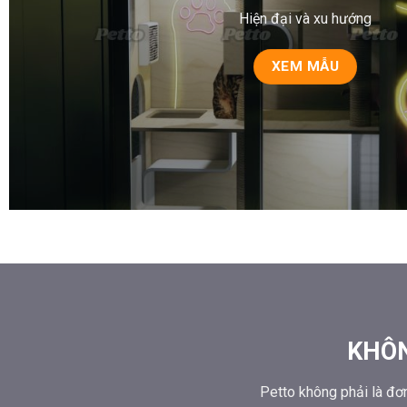
Hiện đại và xu hướng
XEM MẪU
KHÔN
Petto không phải là đơn