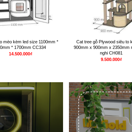
+
ho mèo kèm led size 1100mm *
Cat tree gỗ Plywood siêu to 
00mm * 1700mm CC334
900mm x 900mm x 2350mm nh
nghi CH081
14.500.000
₫
9.500.000
₫