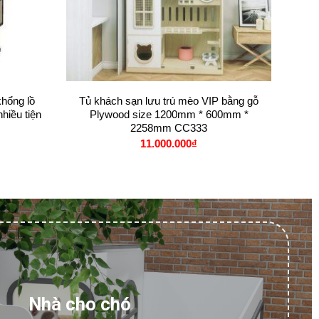
+
khổng lồ
Tủ khách sạn lưu trú mèo VIP bằng gỗ
iều tiện
Plywood size 1200mm * 600mm *
2258mm CC333
11.000.000
₫
Nhà cho chó