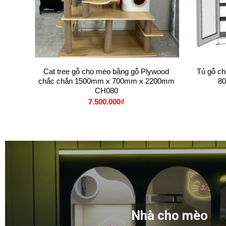
+
+
Cat tree gỗ cho mèo bằng gỗ Plywood
Tủ gỗ c
chắc chắn 1500mm x 700mm x 2200mm
8
CH080
7.500.000
₫
Nhà cho mèo