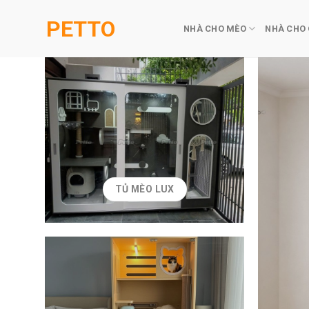
Skip
PETTO
to
NHÀ CHO MÈO
NHÀ CHO
content
TỦ MÈO LUX