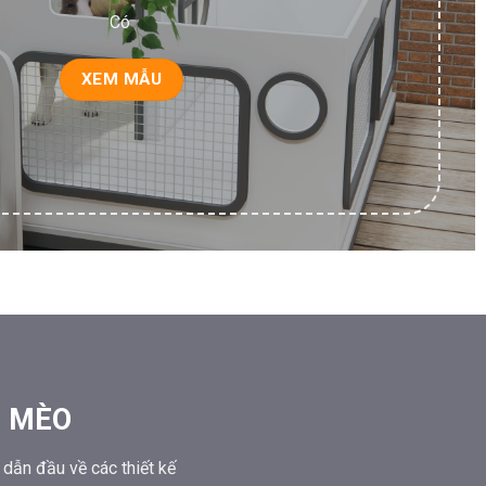
Có
XEM MẪU
Ó MÈO
 dẫn đầu về các thiết kế