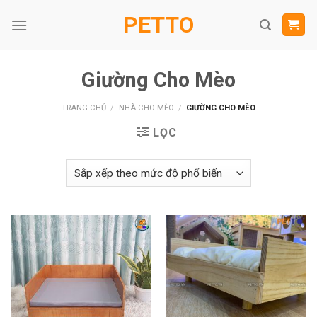
Skip
PETTO
to
content
Giường Cho Mèo
TRANG CHỦ
/
NHÀ CHO MÈO
/
GIƯỜNG CHO MÈO
LỌC