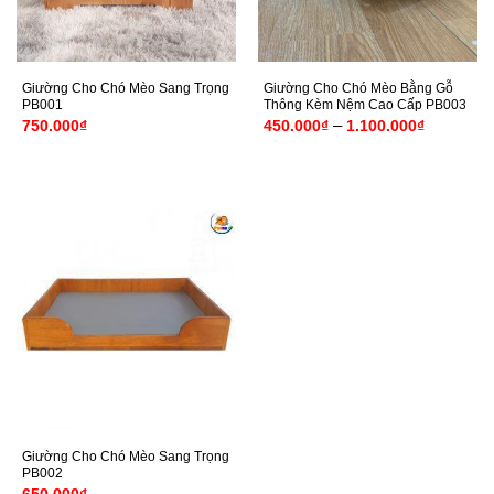
Giường Cho Chó Mèo Sang Trọng
Giường Cho Chó Mèo Bằng Gỗ
PB001
Thông Kèm Nệm Cao Cấp PB003
Khoảng
–
750.000
₫
450.000
₫
1.100.000
₫
giá:
từ
450.000₫
đến
1.100.00
Giường Cho Chó Mèo Sang Trọng
PB002