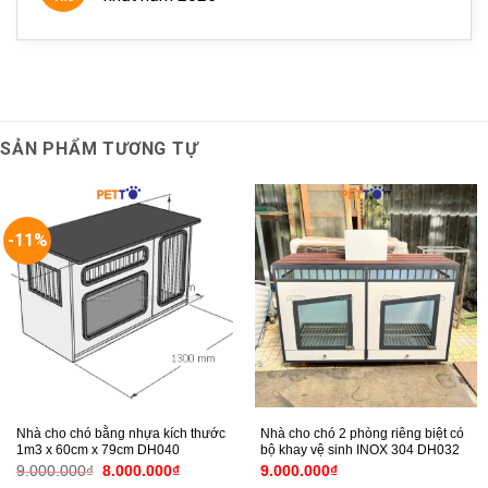
SẢN PHẨM TƯƠNG TỰ
-11%
Nhà cho chó bằng nhựa kích thước
Nhà cho chó 2 phòng riêng biệt có
1m3 x 60cm x 79cm DH040
bộ khay vệ sinh INOX 304 DH032
Giá
Giá
9.000.000
₫
8.000.000
₫
9.000.000
₫
gốc
hiện