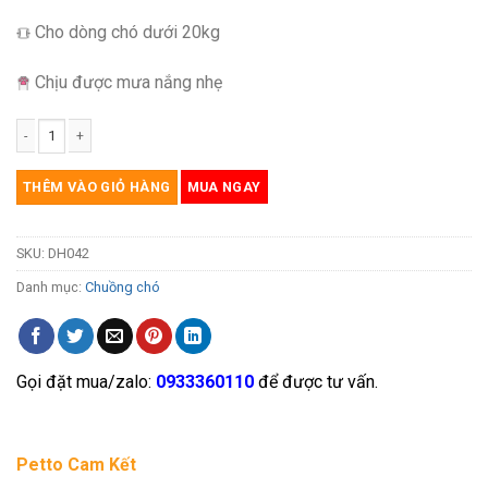
Cho dòng chó dưới 20kg
Chịu được mưa nắng nhẹ
Nhà cho chó gỗ cao su ghép kích thước 800 x 836 x 851mm DH042 số lượng
THÊM VÀO GIỎ HÀNG
MUA NGAY
SKU:
DH042
Danh mục:
Chuồng chó
Gọi đặt mua/zalo:
0933360110
để được tư vấn.
Petto Cam Kết