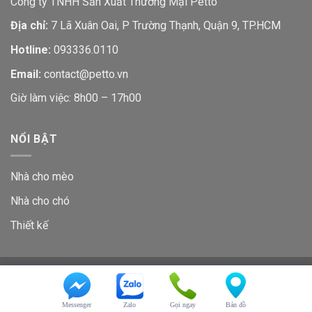
Công ty TNHH Sản Xuất Thương Mại Petto
Địa chỉ:
7 Lã Xuân Oai, P Trường Thạnh, Quận 9, TP.HCM
Hotline:
093336.0110
Email:
contact@petto.vn
Giờ làm việc: 8h00 – 17h00
NỔI BẬT
Nhà cho mèo
Nhà cho chó
Thiết kế
GIỚI THIỆU
LIÊN HỆ
Copyright 2026 ©
Petto
Messenger
Zalo
Gọi ngay
Bản đồ