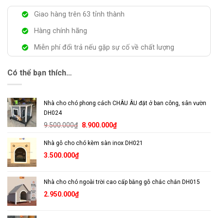
Giao hàng trên 63 tỉnh thành
Hàng chính hãng
Miễn phí đổi trả nếu gặp sự cố về chất lượng
Có thể bạn thích…
Nhà cho chó phong cách CHÂU ÂU đặt ở ban công, sân vườn
DH024
Giá
Giá
9.500.000
₫
8.900.000
₫
gốc
hiện
Nhà gỗ cho chó kèm sàn inox DH021
là:
tại
9.500.000₫.
là:
3.500.000
₫
8.900.000₫.
Nhà cho chó ngoài trời cao cấp bằng gỗ chắc chắn DH015
2.950.000
₫