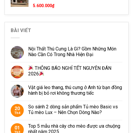
5.600.000
₫
Kính có dễ vỡ không
Tủ mèo đã được gia công kính cường lực, và được mài
BÀI VIẾT
bén tất cả các cạnh, nên hạn chế việc bị vỡ. Khi xài quý
khách hàng nên cẩn thận phần cạnh đễ không có vấn đề gì
xảy ra.
Nội Thất Thú Cưng Là Gì? Gồm Những Món
Lưu ý:
Hầu hết các trường hợp kính cường lực vỡ đều do
Nào Cần Có Trong Nhà Hiện Đại
kính bị tác động vào phần cạnh do va đập với các vật cứng.
THÔNG BÁO NGHỈ TẾT NGUYÊN ĐÁN
2026
Vật giá leo thang, thú cưng ở Anh từ bạn đồng
hành bị bỏ rơi không thương tiếc
So sánh 2 dòng sản phẩm Tủ mèo Basic vs
20
Tủ mèo Lux – Nên Chọn Dòng Nào?
Th4
Top 5 mẫu nhà cây cho mèo được ưa chuộng
01
nhất năm 2025
Th3