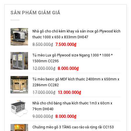
Các hạng mục bảo hành
SẢN PHẨM GIẢM GIÁ
Sản phẩm tủ mèo gỗ Plywood, cao su ghép được bảo
hành 1 năm các hạng mục như sau
Về phần kết cấu gỗ
Nhà gỗ cho chó kèm khay và sàn inox gỗ Plywood kích
thước 1000 x 650 x 833mm DH047
Cong vênh, co ngót
Giá
Giá
8.500.000
₫
7.500.000
₫
gốc
hiện
Gỗ tách lớp
Tủ mèo Lux gỗ Plywood size Ngang 1300 * 1000 *
là:
tại
1500mm CC295
Phồng rộp
8.500.000₫.
là:
Giá
Giá
7.500.000₫.
12.000.000
₫
8.000.000
₫
gốc
hiện
Về các phụ kiện khác
Tủ mèo basic gỗ MDF kích thước 2400mm x 650mm x
là:
tại
2286mm CC282
12.000.000₫.
là:
Bản lề & Chốt cửa
Giá
Giá
8.000.000₫.
17.000.000
₫
13.000.000
₫
gốc
hiện
Bánh xe
Nhà cho chó bằng nhựa kích thước 1m3 x 60cm x
là:
tại
Đèn, quạt (nếu có) và hệ thống điện
79cm DH040
17.000.000₫.
là:
Giá
Giá
13.000.000₫.
9.000.000
₫
8.000.000
₫
gốc
hiện
Các mục thuộc diện Bảo trì hoặc Không bảo hành
Chuồng mèo gỗ 3 TẦNG cao ráo và rộng rãi CC153
là:
tại