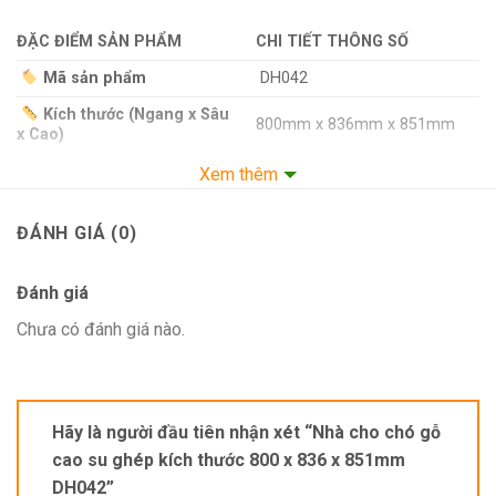
ĐẶC ĐIỂM SẢN PHẨM
CHI TIẾT THÔNG SỐ
Mã sản phẩm
DH042
Kích thước (Ngang x Sâu
800mm x 836mm x 851mm
x Cao)
Chất liệu chính
Gỗ cao su ghép (18mm)
Xem thêm
Cửa chuồng
Gỗ + inox 304
ĐÁNH GIÁ (0)
Dòng chó
Dòng chó dưới 20kg
Phụ kiện đi kèm
Bánh xe
Đánh giá
Chưa có đánh giá nào.
Lưu ý:
Khu vực TP.HCM không phát sinh
thêm bất kì chi phí nào
Hãy là người đầu tiên nhận xét “Nhà cho chó gỗ
Hà Nội & các khu vực khác có phí
cao su ghép kích thước 800 x 836 x 851mm
phát sinh tùy mẫu
DH042”