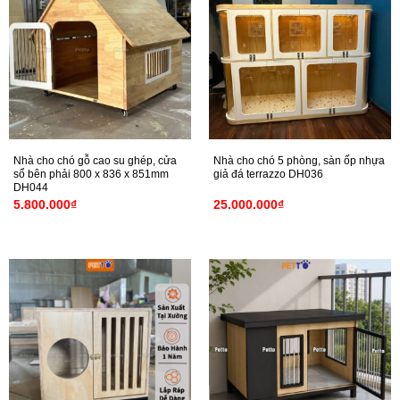
Nhà cho chó gỗ cao su ghép, cửa
Nhà cho chó 5 phòng, sàn ốp nhựa
sổ bên phải 800 x 836 x 851mm
giả đá terrazzo DH036
DH044
5.800.000
₫
25.000.000
₫