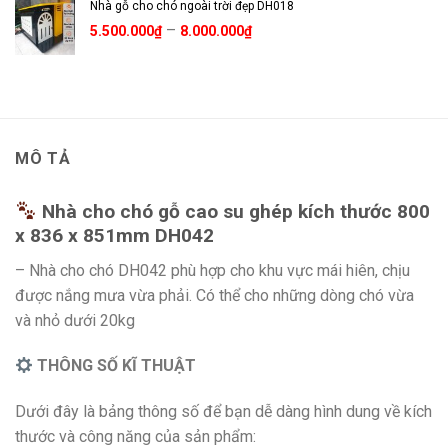
Nhà gỗ cho chó ngoài trời đẹp DH018
Khoảng
–
5.500.000
₫
8.000.000
₫
giá:
từ
5.500.000₫
đến
8.000.000₫
MÔ TẢ
Nhà cho chó gỗ cao su ghép kích thước 800
x 836 x 851mm DH042
– Nhà cho chó DH042 phù hợp cho khu vực mái hiên, chịu
được nắng mưa vừa phải. Có thể cho những dòng chó vừa
và nhỏ dưới 20kg
THÔNG SỐ KĨ THUẬT
Dưới đây là bảng thông số để bạn dễ dàng hình dung về kích
thước và công năng của sản phẩm: