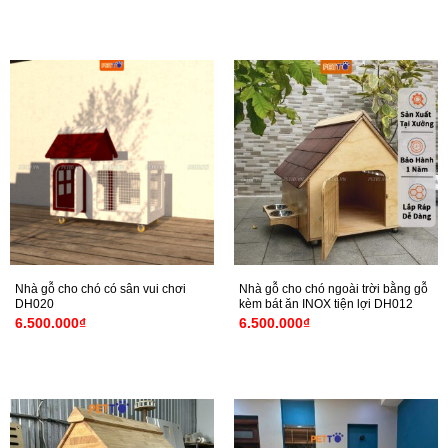
là:
tại
9.000.000₫.
là:
8.000.000₫.
Nhà gỗ cho chó có sân vui chơi
Nhà gỗ cho chó ngoài trời bằng gỗ
DH020
kèm bát ăn INOX tiện lợi DH012
6.500.000
₫
6.500.000
₫