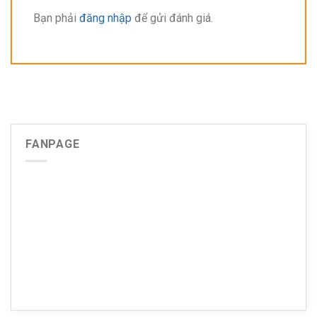
Bạn phải
đăng nhập
để gửi đánh giá.
CÂU HỎI THƯỜNG GẶP (FAQs)
Gỗ Plywood, cao su ghép có chống nước không
=> Gỗ Plywood, cao su ghép có khả năng chịu nước liên tục
trong vòng 72h ngâm nước liên tục. Vậy nên có thể lau chùi
FANPAGE
bằng nước mà không gây ảnh hưởng đến kết cấu gỗ, tuy
nhiên
nên giữ
nhà cho chó
khô ráo để tránh tình trạng
nước đọng liên tục gây ẩm mốc và mùi tích tụ.
Gỗ Plywood, cao su ghép có chống mối mọt không
Gỗ Plywood, cao su ghép đã qua xử lý keo và ép nhiệt,
xử lý chống mối mọt nhưng
không đảm bảo 100% là
không có mối mọt