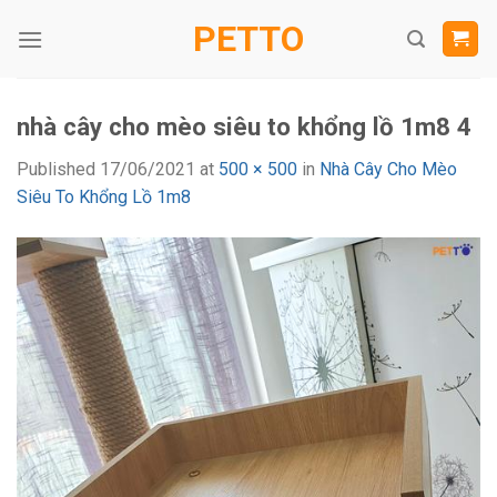
Skip
PETTO
to
content
nhà cây cho mèo siêu to khổng lồ 1m8 4
Published
17/06/2021
at
500 × 500
in
Nhà Cây Cho Mèo
Siêu To Khổng Lồ 1m8