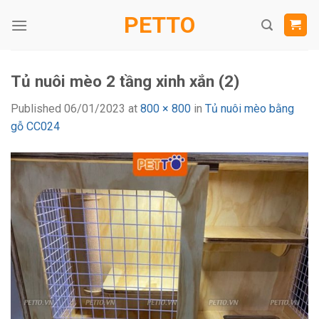
Skip
PETTO
to
content
Tủ nuôi mèo 2 tầng xinh xắn (2)
Published
06/01/2023
at
800 × 800
in
Tủ nuôi mèo bằng
gỗ CC024