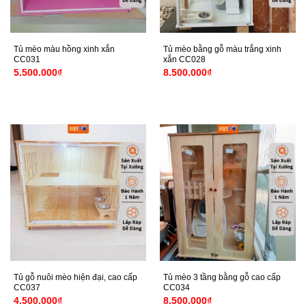
Tủ mèo màu hồng xinh xắn
Tủ mèo bằng gỗ màu trắng xinh
CC031
xắn CC028
5.500.000
₫
8.500.000
₫
Tủ gỗ nuôi mèo hiện đại, cao cấp
Tủ mèo 3 tầng bằng gỗ cao cấp
CC037
CC034
4.500.000
₫
8.500.000
₫