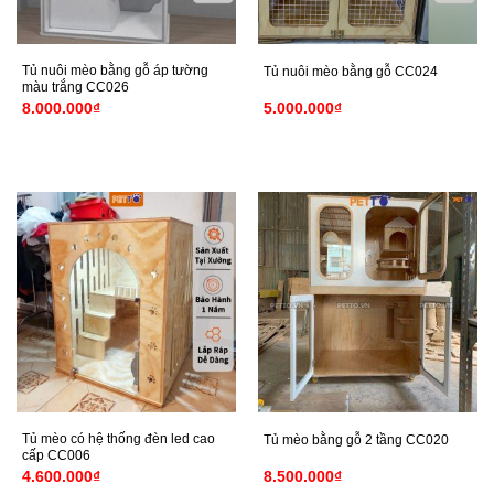
Tủ nuôi mèo bằng gỗ áp tường
Tủ nuôi mèo bằng gỗ CC024
màu trắng CC026
8.000.000
₫
5.000.000
₫
Tủ mèo có hệ thống đèn led cao
Tủ mèo bằng gỗ 2 tầng CC020
cấp CC006
4.600.000
₫
8.500.000
₫