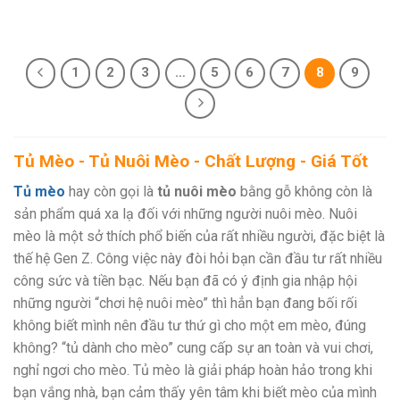
1
2
3
…
5
6
7
8
9
Tủ Mèo - Tủ Nuôi Mèo - Chất Lượng - Giá Tốt
Tủ mèo
hay còn gọi là
tủ nuôi mèo
bằng gỗ không còn là
sản phẩm quá xa lạ đối với những người nuôi mèo. Nuôi
mèo là một sở thích phổ biến của rất nhiều người, đặc biệt là
thế hệ Gen Z. Công việc này đòi hỏi bạn cần đầu tư rất nhiều
công sức và tiền bạc. Nếu bạn đã có ý định gia nhập hội
những người “chơi hệ nuôi mèo” thì hẳn bạn đang bối rối
không biết mình nên đầu tư thứ gì cho một em mèo, đúng
không? “tủ dành cho mèo” cung cấp sự an toàn và vui chơi,
nghỉ ngơi cho mèo. Tủ mèo là giải pháp hoàn hảo trong khi
bạn vắng nhà, bạn cảm thấy yên tâm khi biết mèo của mình