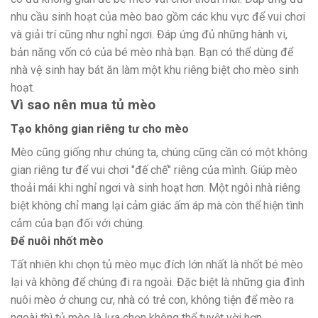
nhu cầu sinh hoạt của mèo bao gồm các khu vực để vui chơi
và giải trí cũng như nghỉ ngơi. Đáp ứng đủ những hành vi,
bản năng vốn có của bé mèo nhà bạn. Bạn có thể dùng để
nhà vệ sinh hay bát ăn làm một khu riêng biệt cho mèo sinh
hoạt.
Vì sao nên mua tủ mèo
Tạo không gian riêng tư cho mèo
Mèo cũng giống như chúng ta, chúng cũng cần có một không
gian riêng tư để vui chơi "đế chế" riêng của mình. Giúp mèo
thoải mái khi nghỉ ngơi và sinh hoạt hơn. Một ngôi nhà riêng
biệt không chỉ mang lại cảm giác ấm áp mà còn thể hiện tình
cảm của bạn đối với chúng.
Để nuôi nhốt mèo
Tất nhiên khi chọn tủ mèo mục đích lớn nhất là nhốt bé mèo
lại và không để chúng đi ra ngoài. Đặc biệt là những gia đình
nuôi mèo ở chung cư, nhà có trẻ con, không tiện để mèo ra
ngoài thì tủ mèo là lựa chọn không thể tuyệt vời hơn.