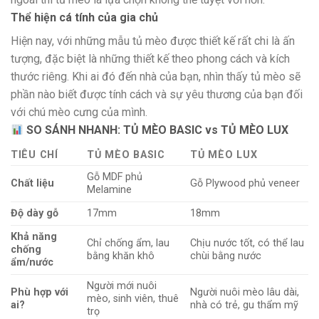
Thể hiện cá tính của gia chủ
Hiện nay, với những mẫu tủ mèo được thiết kế rất chi là ấn
tượng, đặc biệt là những thiết kế theo phong cách và kích
thước riêng. Khi ai đó đến nhà của bạn, nhìn thấy tủ mèo sẽ
phần nào biết được tính cách và sự yêu thương của bạn đối
với chú mèo cưng của mình.
SO SÁNH NHANH: TỦ MÈO BASIC vs TỦ MÈO LUX
TIÊU CHÍ
TỦ MÈO BASIC
TỦ MÈO LUX
Gỗ MDF phủ
Chất liệu
Gỗ Plywood phủ veneer
Melamine
Độ dày gỗ
17mm
18mm
Khả năng
Chỉ chống ẩm, lau
Chịu nước tốt, có thể lau
chống
bằng khăn khô
chùi bằng nước
ẩm/nước
Người mới nuôi
Phù hợp với
Người nuôi mèo lâu dài,
mèo, sinh viên, thuê
ai?
nhà có trẻ, gu thẩm mỹ
trọ