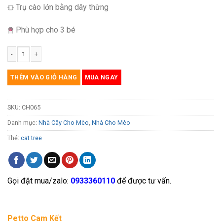
Trụ cào lớn bằng dây thừng
Phù hợp cho 3 bé
Nhà cây cho mèo bằng gỗ Plywood CH065 số lượng
THÊM VÀO GIỎ HÀNG
MUA NGAY
SKU:
CH065
Danh mục:
Nhà Cây Cho Mèo
,
Nhà Cho Mèo
Thẻ:
cat tree
Gọi đặt mua/zalo:
0933360110
để được tư vấn.
Petto Cam Kết