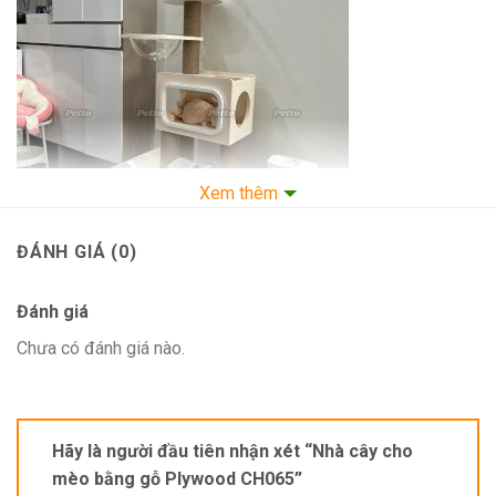
Xem thêm
ĐÁNH GIÁ (0)
Nhà cây cho mèo CH065
Đánh giá
Chưa có đánh giá nào.
Ngang 60cm, rộng 45cm, cao 1m4
Gỗ: plywood 18mm.
Chất liệu cào móng: dây thừng sisal
Hãy là người đầu tiên nhận xét “Nhà cây cho
Đường kính trụ cào 11cm
mèo bằng gỗ Plywood CH065”