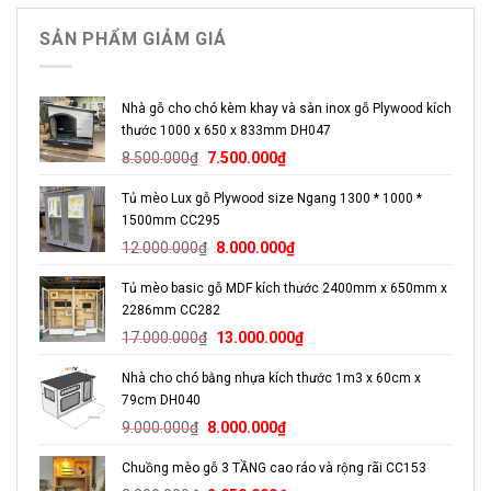
hoặc đổi mới theo yêu cầu.
SẢN PHẨM GIẢM GIÁ
Sản phẩm có dễ lắp đặt không
Nhà gỗ cho chó kèm khay và sàn inox gỗ Plywood kích
Nếu ở khu vực Hồ Chí Mình, sản phẩm sẽ được ship
thước 1000 x 650 x 833mm DH047
nguyên kiện trong ngày mà không cần lắp đặt. Nếu ở khu vực
Giá
Giá
8.500.000
₫
7.500.000
₫
gốc
hiện
khác, shop sẽ gửi kèm hướng dẫn và dụng cụ lắp đặt, sản
Tủ mèo Lux gỗ Plywood size Ngang 1300 * 1000 *
là:
tại
phẩm được thiết kế theo dạng module nên dễ dàng lắp đặt.
1500mm CC295
8.500.000₫.
là:
Giá
Giá
7.500.000₫.
12.000.000
₫
8.000.000
₫
Trụ cào sau một thời gian hư hỏng phải làm sao?
gốc
hiện
Tủ mèo basic gỗ MDF kích thước 2400mm x 650mm x
là:
tại
Khách hàng mua sản phẩm nhà cây của Petto, chi phí
2286mm CC282
12.000.000₫.
là:
thay trụ thông thường là 10% của sản phẩm. Thông thường
Giá
Giá
8.000.000₫.
17.000.000
₫
13.000.000
₫
gốc
hiện
thời gian thay trụ phù hợp là từ 1 đến 2 năm, tùy vào việc
Nhà cho chó bằng nhựa kích thước 1m3 x 60cm x
là:
tại
mèo cào ít hay nhiều.
79cm DH040
17.000.000₫.
là:
Giá
Giá
13.000.000₫.
9.000.000
₫
8.000.000
₫
gốc
hiện
Chuồng mèo gỗ 3 TẦNG cao ráo và rộng rãi CC153
là:
tại