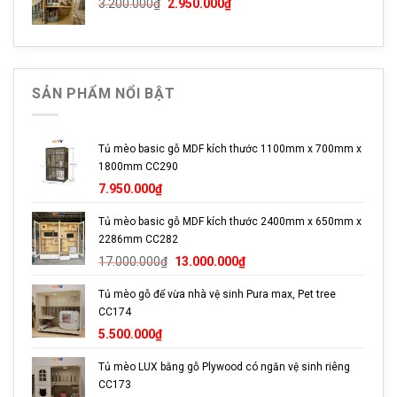
Giá
Giá
9.000.000₫.
là:
3.200.000
₫
2.950.000
₫
gốc
hiện
8.000.000₫.
là:
tại
3.200.000₫.
là:
2.950.000₫.
SẢN PHẨM NỔI BẬT
Tủ mèo basic gỗ MDF kích thước 1100mm x 700mm x
1800mm CC290
7.950.000
₫
Tủ mèo basic gỗ MDF kích thước 2400mm x 650mm x
2286mm CC282
Giá
Giá
17.000.000
₫
13.000.000
₫
gốc
hiện
Tủ mèo gỗ để vừa nhà vệ sinh Pura max, Pet tree
là:
tại
CC174
17.000.000₫.
là:
13.000.000₫.
5.500.000
₫
Tủ mèo LUX bằng gỗ Plywood có ngăn vệ sinh riêng
CC173