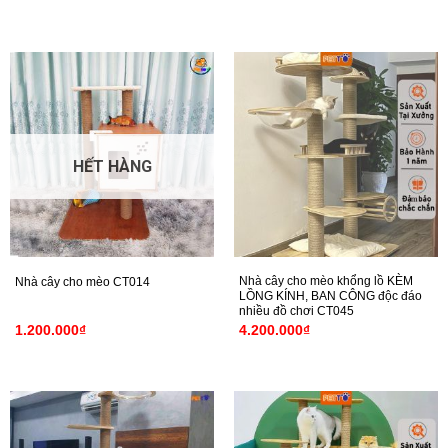
HẾT HÀNG
Nhà cây cho mèo khổng lồ KÈM
Nhà cây cho mèo CT014
LỒNG KÍNH, BAN CÔNG độc đáo
nhiều đồ chơi CT045
1.200.000
₫
4.200.000
₫