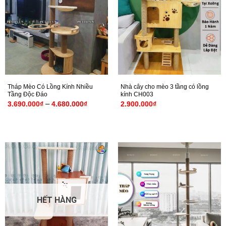
Tháp Mèo Có Lồng Kính Nhiều
Nhà cây cho mèo 3 tầng có lồng
Tầng Độc Đáo
kính CH003
Khoảng
–
3.690.000
₫
4.680.000
₫
2.900.000
₫
giá:
từ
3.690.000₫
đến
4.680.000₫
HẾT HÀNG