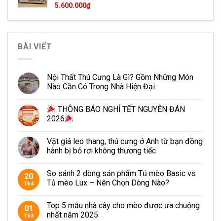
5.600.000
₫
BÀI VIẾT
Nội Thất Thú Cưng Là Gì? Gồm Những Món
Nào Cần Có Trong Nhà Hiện Đại
THÔNG BÁO NGHỈ TẾT NGUYÊN ĐÁN
2026
Vật giá leo thang, thú cưng ở Anh từ bạn đồng
hành bị bỏ rơi không thương tiếc
So sánh 2 dòng sản phẩm Tủ mèo Basic vs
20
Tủ mèo Lux – Nên Chọn Dòng Nào?
Th4
Top 5 mẫu nhà cây cho mèo được ưa chuộng
01
nhất năm 2025
Th3