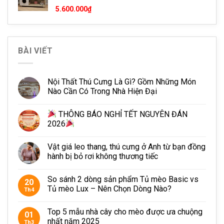
5.600.000
₫
khác, shop sẽ gửi kèm hướng dẫn và dụng cụ lắp đặt, sản
phẩm được thiết kế theo dạng module nên dễ dàng lắp đặt.
Trụ cào có thay thế được không?
BÀI VIẾT
Sau thời gian sử dụng nhất định, thường là hơn 1 năm,
Nội Thất Thú Cưng Là Gì? Gồm Những Món
trụ cào móng sẽ có tình trạng mòn, xơ cần được thay thế.
Nào Cần Có Trong Nhà Hiện Đại
Petto hiện vẫn thay thế trụ cào móng cho khách hàng theo
giá tùy thời điểm
THÔNG BÁO NGHỈ TẾT NGUYÊN ĐÁN
2026
Vật giá leo thang, thú cưng ở Anh từ bạn đồng
hành bị bỏ rơi không thương tiếc
So sánh 2 dòng sản phẩm Tủ mèo Basic vs
20
Tủ mèo Lux – Nên Chọn Dòng Nào?
Th4
Top 5 mẫu nhà cây cho mèo được ưa chuộng
01
nhất năm 2025
Th3