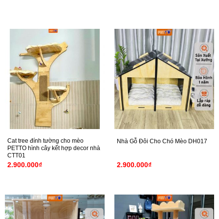
Cat tree đính tường cho mèo
Nhà Gỗ Đôi Cho Chó Mèo DH017
PETTO hình cây kết hợp decor nhà
CTT01
2.900.000
₫
2.900.000
₫