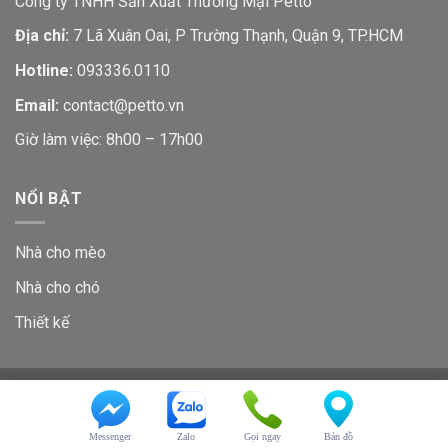
Công ty TNHH Sản Xuất Thương Mại Petto
Địa chỉ:
7 Lã Xuân Oai, P Trường Thạnh, Quận 9, TP.HCM
Hotline:
093336.0110
Email:
contact@petto.vn
Giờ làm việc: 8h00 – 17h00
NỔI BẬT
Nhà cho mèo
Nhà cho chó
Thiết kế
GIỚI THIỆU
LIÊN HỆ
Copyright 2026 ©
Petto
Messenger
Zalo
Gọi ngay
Bản đồ