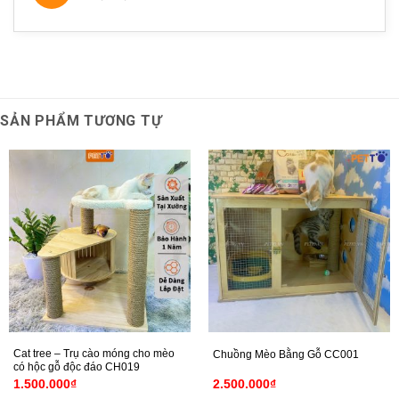
SẢN PHẨM TƯƠNG TỰ
Cat tree – Trụ cào móng cho mèo
Chuồng Mèo Bằng Gỗ CC001
có hộc gỗ độc đáo CH019
1.500.000
₫
2.500.000
₫