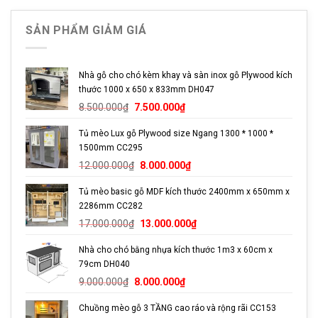
tốt, có thể lau chùi bằng nước, hoặc ngâm trong nước trong
thời gian ngắn vài tiếng mà không ảnh hưởng gì đến kết cấu.
SẢN PHẨM GIẢM GIÁ
Tuy nhiên, nếu tiếp xúc nhiều với nước, hoặc trong môi
trường ẩm thấp thì gỗ sẽ bị ẩm mốc và có bề mặt đen sạm
và phần dây thừng sẽ nhanh chóng hư hỏng
Nhà gỗ cho chó kèm khay và sàn inox gỗ Plywood kích
thước 1000 x 650 x 833mm DH047
Các hạng mục bảo hành nhà cây cho mèo
Giá
Giá
8.500.000
₫
7.500.000
₫
gốc
hiện
Tủ mèo Lux gỗ Plywood size Ngang 1300 * 1000 *
là:
tại
Sản phẩm Cat tree, nhà cây cho mèo được bảo hành 1
1500mm CC295
8.500.000₫.
là:
năm các hạng mục sau đây
Giá
Giá
7.500.000₫.
12.000.000
₫
8.000.000
₫
Về phần kết cấu gỗ
gốc
hiện
Tủ mèo basic gỗ MDF kích thước 2400mm x 650mm x
là:
tại
Cong vênh, co ngót
2286mm CC282
12.000.000₫.
là:
Giá
Giá
8.000.000₫.
17.000.000
₫
13.000.000
₫
Gỗ tách lớp, phồng rộp
gốc
hiện
Nhà cho chó bằng nhựa kích thước 1m3 x 60cm x
là:
tại
Về phần trụ
79cm DH040
17.000.000₫.
là:
Giá
Giá
13.000.000₫.
9.000.000
₫
8.000.000
₫
gốc
hiện
Trụ bị gãy
Chuồng mèo gỗ 3 TẦNG cao ráo và rộng rãi CC153
là:
tại