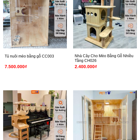
Nhà Cây Cho Mèo Bằng Gỗ Nhiều
Tủ nuôi mèo bằng gỗ CC003
Tầng CH026
7.500.000
₫
2.400.000
₫