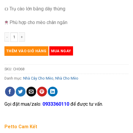
Trụ cào lớn bằng dây thừng
Phù hợp cho mèo chân ngắn
Nhà cây cho mèo bằng gỗ Plywood thích hợp mèo chân ngắn CH073 số lượng
THÊM VÀO GIỎ HÀNG
MUA NGAY
SKU:
CH068
Danh mục:
Nhà Cây Cho Mèo
,
Nhà Cho Mèo
Gọi đặt mua/zalo:
0933360110
để được tư vấn.
Petto Cam Kết