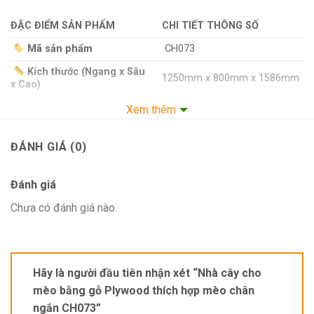
ĐẶC ĐIỂM SẢN PHẨM
CHI TIẾT THÔNG SỐ
Mã sản phẩm
CH073
Kích thước (Ngang x Sâu
1250mm x 800mm x 1586mm
x Cao)
Chất liệu chính
Gỗ Plywood (18mm)
Xem thêm
Đường kính trụ
11cm
ĐÁNH GIÁ (0)
Sức chứa
Nhiều mèo
Đường kính dây thừng
8mm
Đánh giá
Chưa có đánh giá nào.
CÂU HỎI THƯỜNG GẶP (FAQs)
Cat tree ở Petto được làm bằng chất liệu gì?
Cat tree
gỗ được cấu tạo từ nhiều thành phần, trong đó
Hãy là người đầu tiên nhận xét “Nhà cây cho
có 2 thành phần chính là gỗ và trụ:
mèo bằng gỗ Plywood thích hợp mèo chân
ngắn CH073”