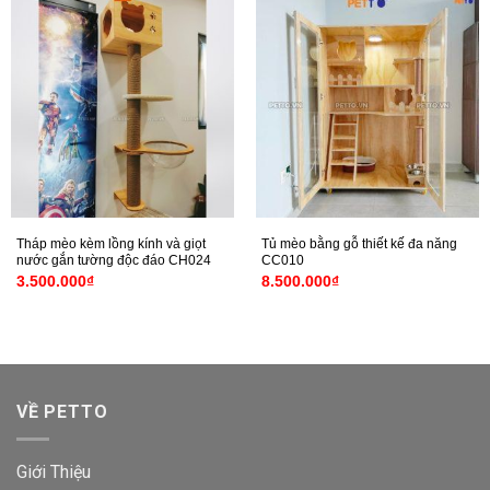
Tháp mèo kèm lồng kính và giọt
Tủ mèo bằng gỗ thiết kế đa năng
nước gắn tường độc đáo CH024
CC010
3.500.000
₫
8.500.000
₫
VỀ PETTO
Giới Thiệu