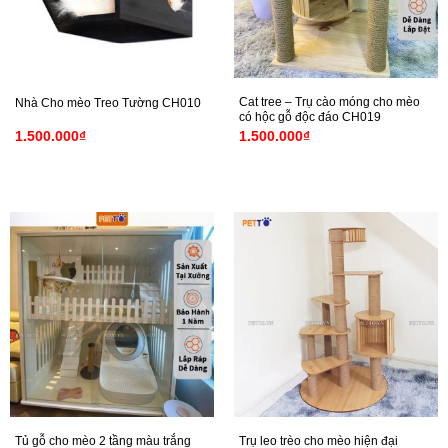
Cat tree – Trụ cào móng cho mèo
Nhà Cho mèo Treo Tường CH010
có hộc gỗ độc đáo CH019
1.500.000
₫
1.500.000
₫
Tủ gỗ cho mèo 2 tầng màu trắng
Trụ leo trèo cho mèo hiện đại