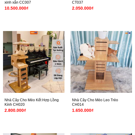
xinh xắn CC007
CT037
10.500.000
₫
2.050.000
₫
Nhà Cây Cho Mèo Kết Hợp Lồng
Nhà Cây Cho Mèo Leo Trèo
Kính CH020
CH014
2.800.000
₫
1.650.000
₫