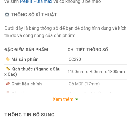
vệ sinh
Petkit Pura max
và có khoảng 3 bé mèo
THÔNG SỐ KĨ THUẬT
Dưới đây là bảng thông số để bạn dễ dàng hình dung về kích
thước và công năng của sản phẩm:
ĐẶC ĐIỂM SẢN PHẨM
CHI TIẾT THÔNG SỐ
Mã sản phẩm
CC290
Kích thước (Ngang x Sâu
1100mm x 700mm x 1800mm
x Cao)
Chất liệu chính
Gỗ MDF (17mm)
Cửa tủ
Kính cường lực (5mm)
Xem thêm
Sức chứa
3 bé mèo
Đèn (có công tắc), trụ cào
THÔNG TIN BỔ SUNG
Phụ kiện đi kèm
móng, bánh xe