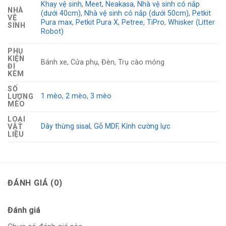
Lưu ý:
Khay vệ sinh
,
Meet
,
Neakasa
,
Nhà vệ sinh có nắp
NHÀ
(dưới 40cm)
,
Nhà vệ sinh có nắp (dưới 50cm)
,
Petkit
VỆ
Pura max
,
Petkit Pura X
,
Petree
,
TiPro
,
Whisker (Litter
Khu vực TP.HCM không phát sinh
SINH
Robot)
thêm bất kì chi phí nào
PHỤ
Hà Nội & các khu vực khác có phí
KIỆN
Bánh xe, Cửa phụ, Đèn, Trụ cào móng
ĐI
phát sinh tùy mẫu
KÈM
SỐ
1 mèo
,
2 mèo
,
3 mèo
LƯỢNG
MÈO
LOẠI
CÂU HỎI THƯỜNG GẶP (FAQs)
Dây thừng sisal
,
Gỗ MDF
,
Kính cường lực
VẬT
LIỆU
Gỗ MDF có chống nước không
Gỗ mdf không chống được nước. Tuy nhiên, bề mặt của
gỗ MDF có phủ một lớp mealamin, có khả năng chịu nước và
ĐÁNH GIÁ (0)
trầy xước khá tốt. NHƯNG các cạnh, lỗ vít, các khe sẽ không
chịu được nước.
Đánh giá
Tại
Petto
, các cạnh và khe được quét sơn lót để tăng khả