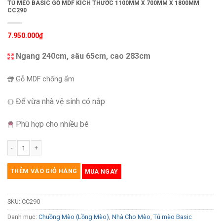
TỦ MÈO BASIC GỖ MDF KÍCH THƯỚC 1100MM X 700MM X 1800MM
CC290
7.950.000
₫
Ngang 240cm, sâu 65cm, cao 283cm
Gỗ MDF chống ẩm
Để vừa nhà vệ sinh có nắp
Phù hợp cho nhiều bé
Tủ mèo basic gỗ MDF kích thước 1100mm x 700mm x 1800mm CC290 số lượn
THÊM VÀO GIỎ HÀNG
MUA NGAY
SKU:
CC290
Danh mục:
Chuồng Mèo (Lồng Mèo)
,
Nhà Cho Mèo
,
Tủ mèo Basic