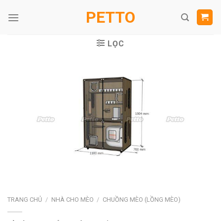
Skip
PETTO
to
content
LỌC
TRANG CHỦ
/
NHÀ CHO MÈO
/
CHUỒNG MÈO (LỒNG MÈO)