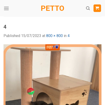
Skip
PETTO
to
content
4
Published
15/07/2023
at
800 × 800
in
4