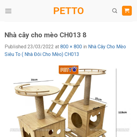
Skip
PETTO
to
content
Nhà cây cho mèo CH013 8
Published
23/03/2022
at
800 × 800
in
Nhà Cây Cho Mèo
Siêu To ( Nhà Đôi Cho Mèo) CH013