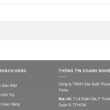
 KHÁCH HÀNG
THÔNG TIN DOANH NGHI
Công ty TNHH Sản Xuất Thươ
h Bảo Mật
Petto
h Đổi Trả
Địa chỉ:
7 Lã Xuân Oai, P Trườ
h Giao Hàng
Quận 9, TP.HCM