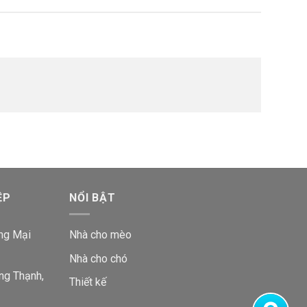
ỆP
NỔI BẬT
ng Mại
Nhà cho mèo
Nhà cho chó
ng Thạnh,
Thiết kế