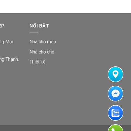
ỆP
NỔI BẬT
ng Mại
Nhà cho mèo
Nhà cho chó
ng Thạnh,
Thiết kế