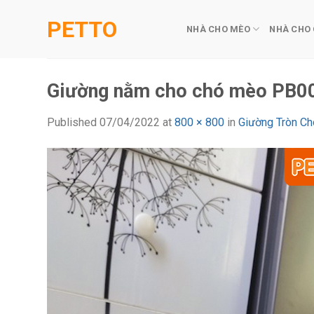
Skip
PETTO
to
NHÀ CHO MÈO
NHÀ CHO
content
Giường nằm cho chó mèo PB0
Published
07/04/2022
at
800 × 800
in
Giường Tròn C