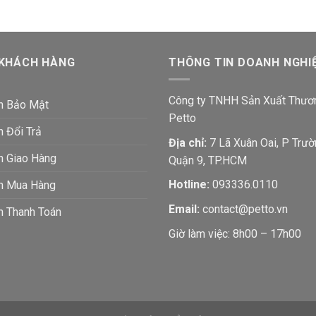
 KHÁCH HÀNG
THÔNG TIN DOANH NGHI
Công ty TNHH Sản Xuất Thươ
h Bảo Mật
Petto
h Đổi Trả
Địa chỉ:
7 Lã Xuân Oai, P Trườ
h Giao Hàng
Quận 9, TP.HCM
Hotline:
093336.0110
ch Mua Hàng
Email:
contact@petto.vn
h Thanh Toán
Giờ làm việc: 8h00 – 17h00