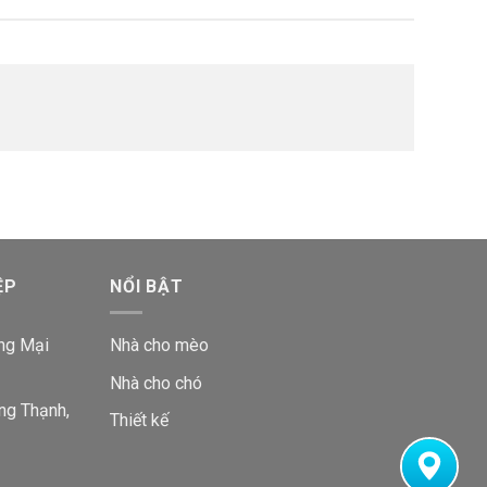
ỆP
NỔI BẬT
ng Mại
Nhà cho mèo
Nhà cho chó
ng Thạnh,
Thiết kế