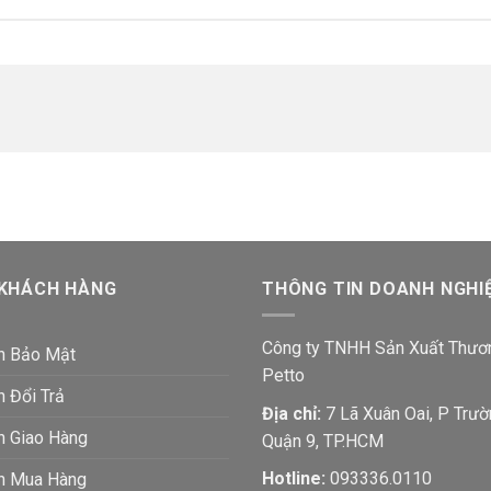
 KHÁCH HÀNG
THÔNG TIN DOANH NGHI
Công ty TNHH Sản Xuất Thươ
h Bảo Mật
Petto
h Đổi Trả
Địa chỉ:
7 Lã Xuân Oai, P Trườ
h Giao Hàng
Quận 9, TP.HCM
Hotline:
093336.0110
ch Mua Hàng