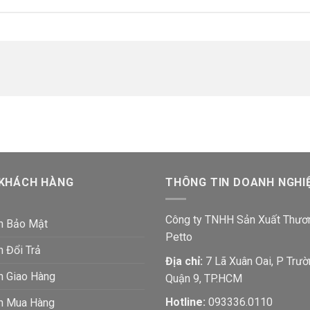
 KHÁCH HÀNG
THÔNG TIN DOANH NGHI
Công ty TNHH Sản Xuất Thươ
h Bảo Mật
Petto
h Đổi Trả
Địa chỉ:
7 Lã Xuân Oai, P Trườ
h Giao Hàng
Quận 9, TP.HCM
Hotline:
093336.0110
ch Mua Hàng