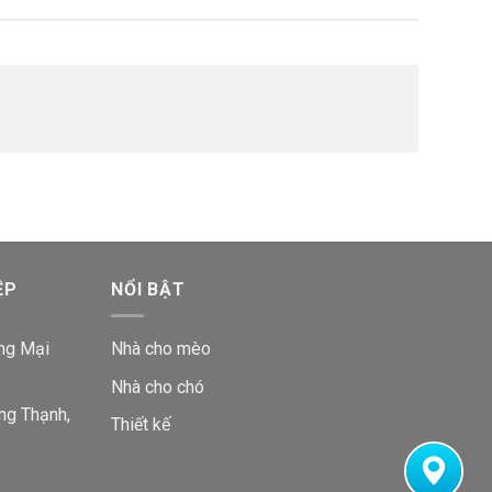
ỆP
NỔI BẬT
ng Mại
Nhà cho mèo
Nhà cho chó
ng Thạnh,
Thiết kế