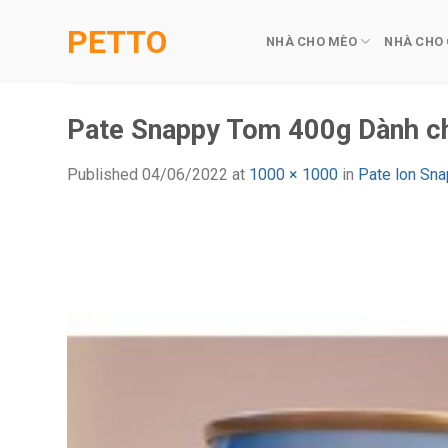
Skip
PETTO
to
NHÀ CHO MÈO
NHÀ CHO
content
Pate Snappy Tom 400g Dành ch
Published
04/06/2022
at
1000 × 1000
in
Pate lon Sn