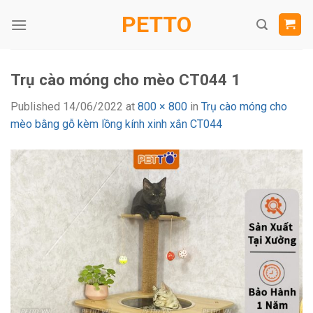
Skip
PETTO
to
content
Trụ cào móng cho mèo CT044 1
Published
14/06/2022
at
800 × 800
in
Trụ cào móng cho
mèo bằng gỗ kèm lồng kính xinh xắn CT044