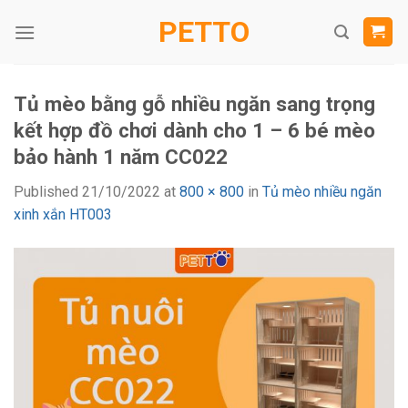
Skip
PETTO
to
content
Tủ mèo bằng gỗ nhiều ngăn sang trọng
kết hợp đồ chơi dành cho 1 – 6 bé mèo
bảo hành 1 năm CC022
Published
21/10/2022
at
800 × 800
in
Tủ mèo nhiều ngăn
xinh xắn HT003