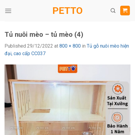
Skip
PETTO
to
content
Tủ nuôi mèo – tủ mèo (4)
Published
29/12/2022
at
800 × 800
in
Tủ gỗ nuôi mèo hiện
đại, cao cấp CC037