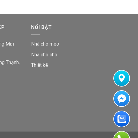
ỆP
NỔI BẬT
ng Mại
Nhà cho mèo
Nhà cho chó
ng Thạnh,
Thiết kế