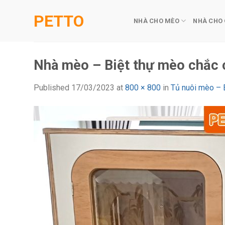
Skip
PETTO
to
NHÀ CHO MÈO
NHÀ CHO
content
Nhà mèo – Biệt thự mèo chắc c
Published
17/03/2023
at
800 × 800
in
Tủ nuôi mèo – 