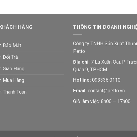
 KHÁCH HÀNG
THÔNG TIN DOANH NGHI
Công ty TNHH Sản Xuất Thươ
h Bảo Mật
Petto
h Đổi Trả
Địa chỉ:
7 Lã Xuân Oai, P Trườ
h Giao Hàng
Quận 9, TP.HCM
Hotline:
093336.0110
ch Mua Hàng
Email:
contact@petto.vn
h Thanh Toán
Giờ làm việc: 8h00 – 17h00