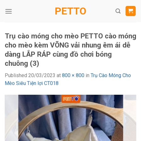
Skip
PETTO
to
content
Trụ cào móng cho mèo PETTO cào móng
cho mèo kèm VÕNG vải nhung êm ái dễ
dàng LẮP RÁP cùng đồ chơi bóng
chuông (3)
Published
20/03/2023
at
800 × 800
in
Trụ Cào Móng Cho
Mèo Siêu Tiện lợi CT018