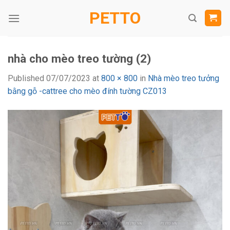
Skip
PETTO
to
content
nhà cho mèo treo tường (2)
Published
07/07/2023
at
800 × 800
in
Nhà mèo treo tưởng
bằng gỗ -cattree cho mèo đính tường CZ013