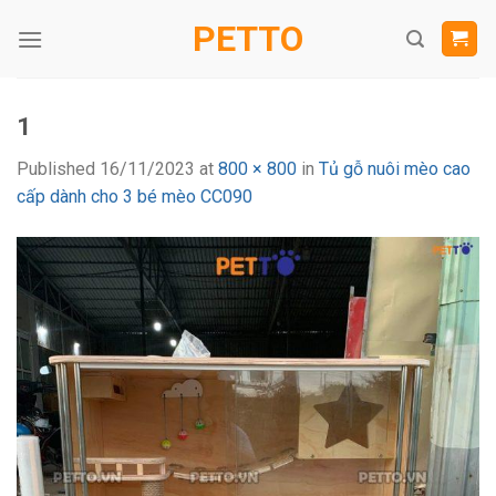
Skip
PETTO
to
content
1
Published
16/11/2023
at
800 × 800
in
Tủ gỗ nuôi mèo cao
cấp dành cho 3 bé mèo CC090