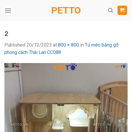
Skip
PETTO
to
content
2
Published
20/12/2023
at
800 × 800
in
Tủ mèo bằng gỗ
phong cách Thái Lan CC088