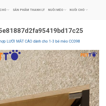
 CHÓ
SẢN PHẨM THANH LÝ
NUÔI MÈO
NUÔI CHÓ
5e81887d2fa95419bd17c25
 hợp LƯỚI MẮT CÁO dành cho 1-3 bé mèo CC098