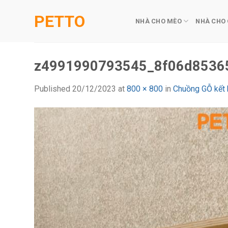
Skip
PETTO
to
NHÀ CHO MÈO
NHÀ CHO
content
z4991990793545_8f06d8536
Published
20/12/2023
at
800 × 800
in
Chuồng GỖ kết