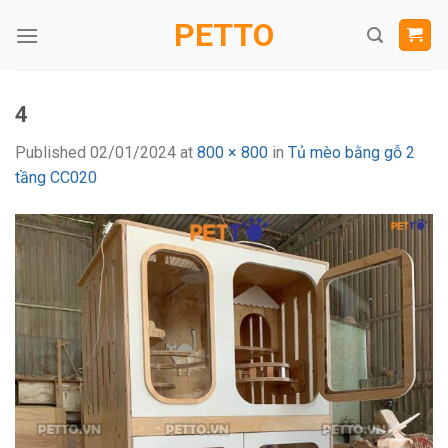
Skip
PETTO
to
content
4
Published
02/01/2024
at
800 × 800
in
Tủ mèo bằng gỗ 2
tầng CC020