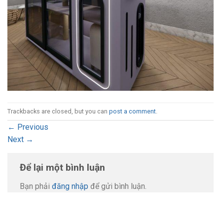
Trackbacks are closed, but you can
post a comment
.
←
Previous
Next
→
Để lại một bình luận
Bạn phải
đăng nhập
để gửi bình luận.