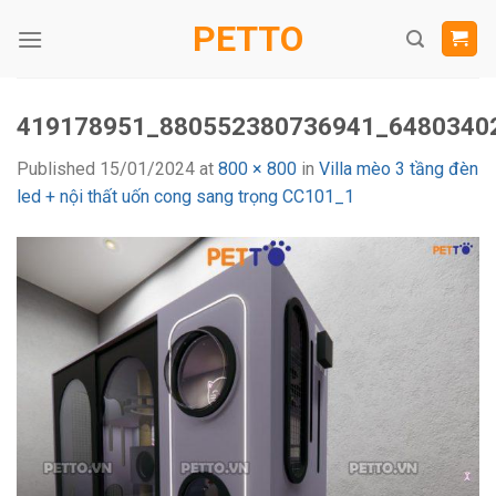
Skip
PETTO
to
content
419178951_880552380736941_6480340
Published
15/01/2024
at
800 × 800
in
Villa mèo 3 tầng đèn
led + nội thất uốn cong sang trọng CC101_1