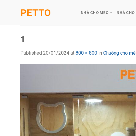
Skip
PETTO
to
NHÀ CHO MÈO
NHÀ CHO
content
1
Published
20/01/2024
at
800 × 800
in
Chuồng cho mè