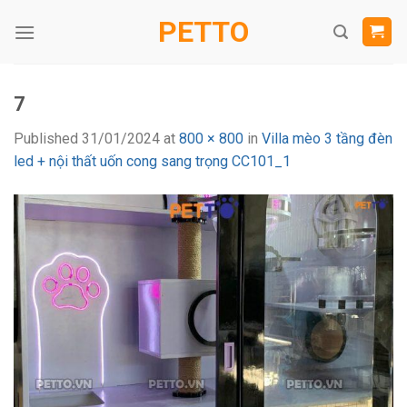
Skip
PETTO
to
content
7
Published
31/01/2024
at
800 × 800
in
Villa mèo 3 tầng đèn
led + nội thất uốn cong sang trọng CC101_1