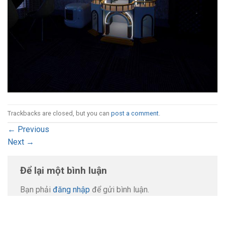
Trackbacks are closed, but you can
post a comment
.
←
Previous
Next
→
Để lại một bình luận
Bạn phải
đăng nhập
để gửi bình luận.