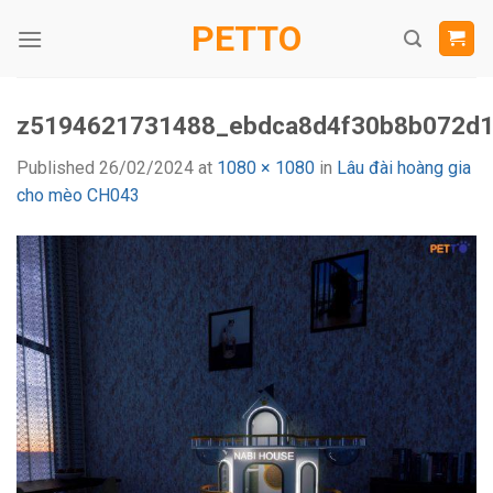
Skip
PETTO
to
content
z5194621731488_ebdca8d4f30b8b072d1
Published
26/02/2024
at
1080 × 1080
in
Lâu đài hoàng gia
cho mèo CH043