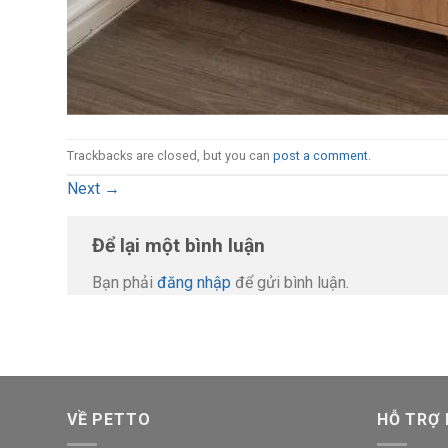
Trackbacks are closed, but you can
post a comment
.
Next
→
Để lại một bình luận
Bạn phải
đăng nhập
để gửi bình luận.
VỀ PETTO
HỖ TRỢ