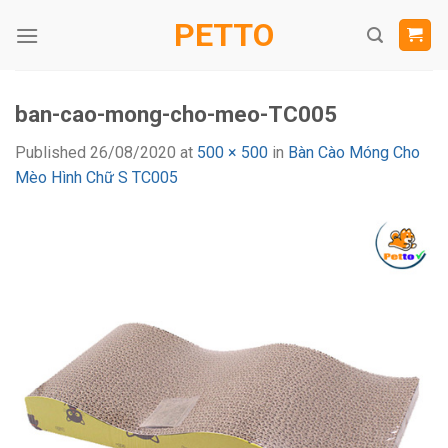
Skip
PETTO
to
content
ban-cao-mong-cho-meo-TC005
Published
26/08/2020
at
500 × 500
in
Bàn Cào Móng Cho
Mèo Hình Chữ S TC005