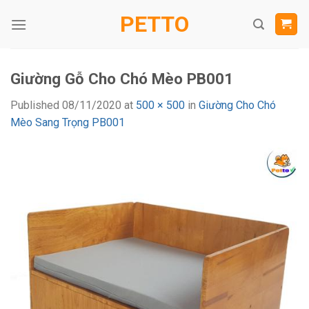
Skip
PETTO
to
content
Giường Gỗ Cho Chó Mèo PB001
Published
08/11/2020
at
500 × 500
in
Giường Cho Chó
Mèo Sang Trọng PB001