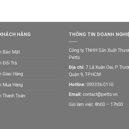
 KHÁCH HÀNG
THÔNG TIN DOANH NGHI
Công ty TNHH Sản Xuất Thươ
h Bảo Mật
Petto
h Đổi Trả
Địa chỉ:
7 Lã Xuân Oai, P Trườ
h Giao Hàng
Quận 9, TP.HCM
Hotline:
093336.0110
ch Mua Hàng
Email:
contact@petto.vn
h Thanh Toán
Giờ làm việc: 8h00 – 17h00