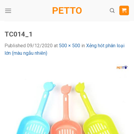
Skip
PETTO
to
content
TC014_1
Published
09/12/2020
at
500 × 500
in
Xẻng hót phân loại
lớn (màu ngẫu nhiên)