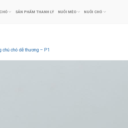
 CHÓ
SẢN PHẨM THANH LÝ
NUÔI MÈO
NUÔI CHÓ
g chú chó dễ thương – P1