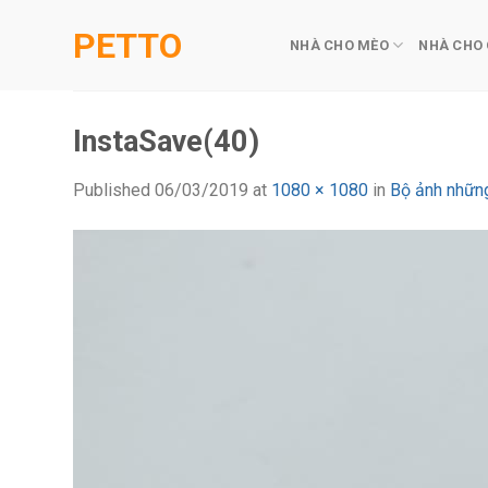
Skip
PETTO
to
NHÀ CHO MÈO
NHÀ CHO
content
InstaSave(40)
Published
06/03/2019
at
1080 × 1080
in
Bộ ảnh nhữn