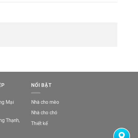
ỆP
NỔI BẬT
ng Mại
Nhà cho mèo
Nhà cho chó
ng Thạnh,
Thiết kế