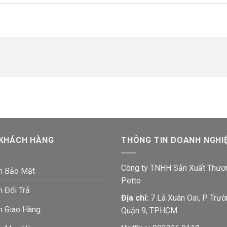
 KHÁCH HÀNG
THÔNG TIN DOANH NGHI
Công ty TNHH Sản Xuất Thươ
h Bảo Mật
Petto
h Đổi Trả
Địa chỉ:
7 Lã Xuân Oai, P Trườ
h Giao Hàng
Quận 9, TP.HCM