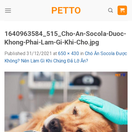
Skip
PETTO
to
content
1640963584_515_Cho-An-Socola-Duoc-
Khong-Phai-Lam-Gi-Khi-Cho.jpg
Published
31/12/2021
at
650 × 430
in
Chó Ăn Socola Được
Không? Nên Làm Gì Khi Chúng Đã Lỡ Ăn?