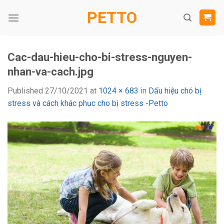
Skip
PETTO
to
content
Cac-dau-hieu-cho-bi-stress-nguyen-
nhan-va-cach.jpg
Published
27/10/2021
at
1024 × 683
in
Dấu hiệu chó bị
stress và cách khác phục cho bị stress -Petto