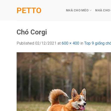
Skip
PETTO
to
NHÀ CHO MÈO
NHÀ CHO
content
Chó Corgi
Published
02/12/2021
at
600 × 400
in
Top 9 giống ch