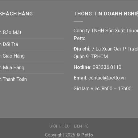
 KHÁCH HÀNG
THÔNG TIN DOANH NGHI
Công ty TNHH Sản Xuất Thươ
h Bảo Mật
Petto
h Đổi Trả
Địa chỉ:
7 Lã Xuân Oai, P Trườ
h Giao Hàng
Quận 9, TP.HCM
Hotline:
093336.0110
ch Mua Hàng
Email:
contact@petto.vn
h Thanh Toán
Giờ làm việc: 8h00 – 17h00
GIỚI THIỆU
LIÊN HỆ
Copyright 2026 ©
Petto