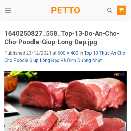
Skip
PETTO
to
content
1640250827_558_Top-13-Do-An-Cho-
Cho-Poodle-Giup-Long-Dep.jpg
Published
23/12/2021
at
600 × 400
in
Top 13 Thức Ăn Cho
Chó Poodle Giúp Lông Đẹp Và Dinh Dưỡng Nhất