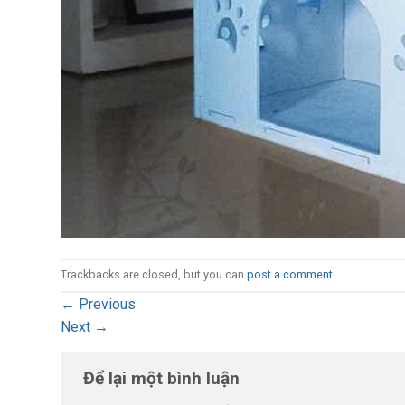
Trackbacks are closed, but you can
post a comment
.
←
Previous
Next
→
Để lại một bình luận