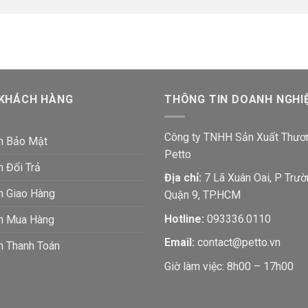
 KHÁCH HÀNG
THÔNG TIN DOANH NGHI
Công ty TNHH Sản Xuất Thươ
h Bảo Mật
Petto
h Đổi Trả
Địa chỉ:
7 Lã Xuân Oai, P Trườ
h Giao Hàng
Quận 9, TP.HCM
Hotline:
093336.0110
ch Mua Hàng
Email:
contact@petto.vn
h Thanh Toán
Giờ làm việc: 8h00 – 17h00