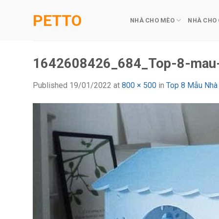
Skip
PETTO
to
NHÀ CHO MÈO
NHÀ CHO
content
1642608426_684_Top-8-mau-n
Published
19/01/2022
at
800 × 500
in
Top 8 Mẫu Nhà 