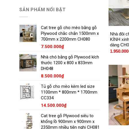
SẢN PHẨM NỔI BẬT
+
Cat tree gỗ cho mèo bằng gỗ
Plywood chắc chắn 1500mm x
Nhà đôi 
700mm x 2200mm CH080
KÍNH xinh
dàng CH
7.500.000
₫
1.950.000
Nhà chó bằng gỗ Plywood kích
thước 1200 x 800 x 833mm
DH048
8.500.000
₫
Tủ gỗ cho mèo kèm led size
1100mm * 800mm * 1700mm
CC334
14.500.000
₫
Cat tree gỗ Plywood siêu to
+
khổng lồ 900mm x 900mm x
2350mm nhiều tiện nghi CH081