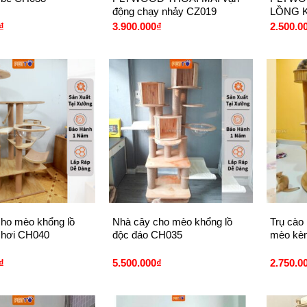
động chạy nhảy CZ019
LỒNG K
₫
3.900.000
₫
2.500.0
+
+
ho mèo khổng lồ
Nhà cây cho mèo khổng lồ
Trụ cào
chơi CH040
độc đáo CH035
mèo kèm
₫
5.500.000
₫
2.750.0