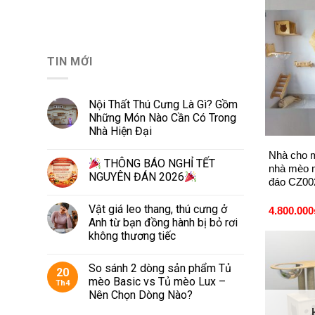
TIN MỚI
Nội Thất Thú Cưng Là Gì? Gồm
Những Món Nào Cần Có Trong
+
Nhà Hiện Đại
Nhà cho m
THÔNG BÁO NGHỈ TẾT
nhà mèo m
NGUYÊN ĐÁN 2026
đáo CZ00
Vật giá leo thang, thú cưng ở
4.800.000
Anh từ bạn đồng hành bị bỏ rơi
không thương tiếc
So sánh 2 dòng sản phẩm Tủ
20
mèo Basic vs Tủ mèo Lux –
Th4
Nên Chọn Dòng Nào?