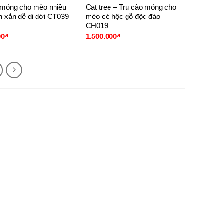
 móng cho mèo nhiều
Cat tree – Trụ cào móng cho
h xắn dễ di dời CT039
mèo có hộc gỗ độc đáo
CH019
00
₫
1.500.000
₫
ại Petto