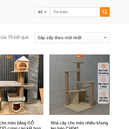
Tìm
kiếm:
của 79 kết quả
+
 cho mèo bằng GỖ
Nhà cây cho mèo nhiều khung
D cứng cáp kết hợp
leo trèo CH041