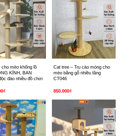
+
 cho mèo khổng lồ
Cat tree – Trụ cào móng cho
NG KÍNH, BAN
mèo bằng gỗ nhiều tầng
c đáo nhiều đồ chơi
CT046
00
₫
850.000
₫