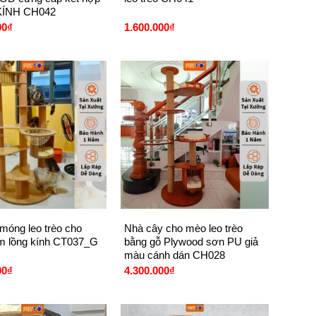
ÍNH CH042
00
₫
1.600.000
₫
+
 móng leo trèo cho
Nhà cây cho mèo leo trèo
 lồng kính CT037_G
bằng gỗ Plywood sơn PU giả
màu cánh dán CH028
00
₫
4.300.000
₫