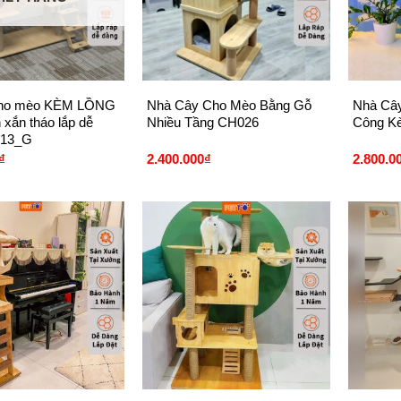
+
+
cho mèo KÈM LỒNG
Nhà Cây Cho Mèo Bằng Gỗ
Nhà Câ
 xắn tháo lắp dễ
Nhiều Tầng CH026
Công K
013_G
₫
2.400.000
₫
2.800.0
+
+