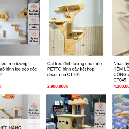
+
+
èo treo tường –
Cat tree đính tường cho mèo
Nhà cây
ô hình leo trèo độc
PETTO hình cây kết hợp
KÈM LỒ
2
decor nhà CTT01
CÔNG độ
CT045
₫
2.900.000
₫
4.200.0
HẾT HÀNG