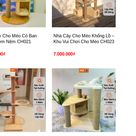
+
y Cho Mèo Có Ban
Nhà Cây Cho Mèo Khổng Lồ –
èm Nệm CH021
Khu Vui Chơi Cho Mèo CH023
00
₫
7.000.000
₫
+