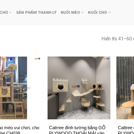
 CHÓ
SẢN PHẨM THANH LÝ
NUÔI MÈO
NUÔI CHÓ
Hiển thị 41–60 
+
+
ho mèo vui chơi, cho
Catrree đính tường bằng GỖ
Cattree
u bé CH038
PLYWOOD THOẢI MÁI vận
PLYWOO