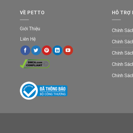
Nhà cây 
VỀ PETTO
HỖ TRỢ
sử dụng. S
Với kiểu d
Giới Thiệu
Chính Sác
sống.
Liên Hệ
CÂ
Chính Sác
Chính Sác
Nhà cây
nhà cây c
Chính Sá
mèo có cầ
Chính Sác
tình trạng
chiều cao 
diện tích 
mèo hoặc c