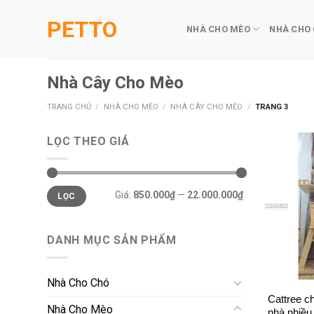
Skip
PETTO
to
NHÀ CHO MÈO
NHÀ CHO
content
Nhà Cây Cho Mèo
TRANG CHỦ
/
NHÀ CHO MÈO
/
NHÀ CÂY CHO MÈO
/
TRANG 3
LỌC THEO GIÁ
Giá
Giá
Giá:
850.000₫
—
22.000.000₫
LỌC
tối
tối
thiểu
đa
DANH MỤC SẢN PHẨM
+
Nhà Cho Chó
Cattree c
Nhà Cho Mèo
nhà nhiề