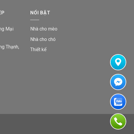
ng bằng gỗ PLywood
an toàn cho thú cưng và người
ỆP
NỔI BẬT
ải mái, đồng thời góp phần bảo vệ nội thất trong nhà.
ứng nhu cầu của mèo vừa phù hợp với nhiều không gian
ng Mại
Nhà cho mèo
Nhà cho chó
ng Thạnh,
Thiết kế
tree” là cách gọi phổ biến bằng tiếng Anh của sản phẩm
g leo trèo hoặc khu vui chơi cho mèo.
Nhà cây cho
 này giúp mèo leo trèo, cào móng, nghỉ ngơi và giảm
Có. Bạn nên chọn các mẫu cat tree đứng, gọn theo
 hay trụ cào móng đơn?
Nếu muốn tối ưu chi phí và
 chỗ nằm, leo trèo và chơi đùa, nên chọn nhà cây cho