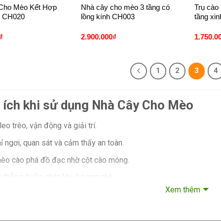
Cho Mèo Kết Hợp
Nhà cây cho mèo 3 tầng có
Trụ cào
h CH020
lồng kính CH003
tầng xin
₫
2.900.000
₫
1.750.0
1
2
3
4
i ích khi sử dụng Nhà Cây Cho Mèo
eo trèo, vận động và giải trí.
ỉ ngơi, quan sát và cảm thấy an toàn.
èo cào phá đồ đạc nhờ cột cào móng.
thẳng, buồn chán khi ở trong nhà.
Xem thêm
gian riêng cho mèo, đặc biệt khi nuôi nhiều con.
ao nên chọn nhà cây cho mèo bằng gỗ t