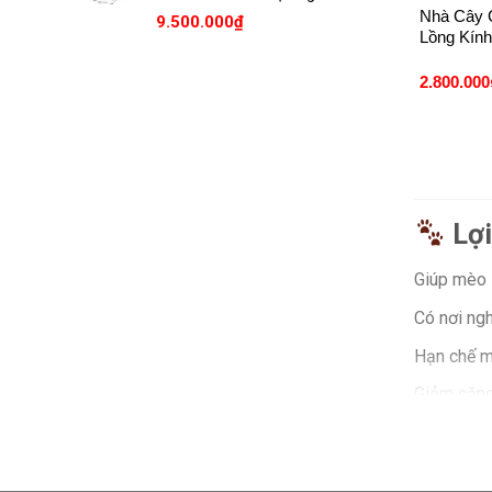
Nhà Cây 
9.500.000
₫
Lồng Kín
2.800.000
Lợ
Giúp mèo l
Có nơi ngh
Hạn chế m
Giảm căng 
Tạo không 
Tại s