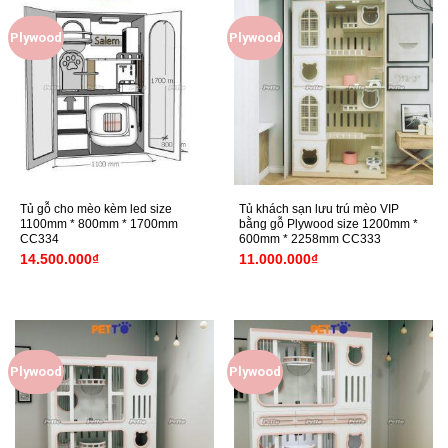
Plywood
Plywood
Tủ gỗ cho mèo kèm led size
Tủ khách sạn lưu trú mèo VIP
1100mm * 800mm * 1700mm
bằng gỗ Plywood size 1200mm *
CC334
600mm * 2258mm CC333
14.500.000
₫
11.000.000
₫
Plywood
Plywood