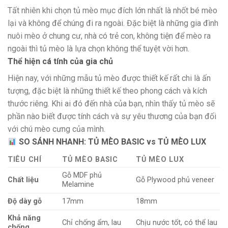
Tất nhiên khi chọn tủ mèo mục đích lớn nhất là nhốt bé mèo
lại và không để chúng đi ra ngoài. Đặc biệt là những gia đình
nuôi mèo ở chung cư, nhà có trẻ con, không tiện để mèo ra
ngoài thì tủ mèo là lựa chọn không thể tuyệt vời hơn.
Thể hiện cá tính của gia chủ
Hiện nay, với những mẫu tủ mèo được thiết kế rất chi là ấn
tượng, đặc biệt là những thiết kế theo phong cách và kích
thước riêng. Khi ai đó đến nhà của bạn, nhìn thấy tủ mèo sẽ
phần nào biết được tính cách và sự yêu thương của bạn đối
với chú mèo cưng của mình.
SO SÁNH NHANH: TỦ MÈO BASIC vs TỦ MÈO LUX
TIÊU CHÍ
TỦ MÈO BASIC
TỦ MÈO LUX
Gỗ MDF phủ
Chất liệu
Gỗ Plywood phủ veneer
Melamine
Độ dày gỗ
17mm
18mm
Khả năng
Chỉ chống ẩm, lau
Chịu nước tốt, có thể lau
chống