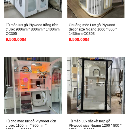
Tủ mèo lux gỗ Plywood trắng kích
Chuồng mèo Lux gỗ Plywood
thước 900mm * 800mm * 1400mm
decor size Ngang 1000 * 800 *
CC305
1436mm CC303
9.500.000
₫
9.500.000
₫
Tủ cho mèo lux gỗ Plywood kích
Tủ mèo Lux sắt kết hợp gỗ
thước 1100mm * 800mm *
Plywood size Ngang 1200 * 800 *