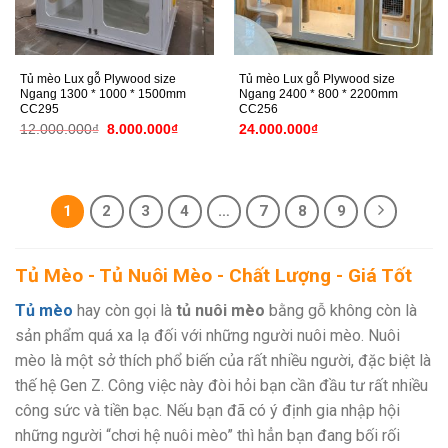
Tủ mèo Lux gỗ Plywood size
Tủ mèo Lux gỗ Plywood size
Ngang 1300 * 1000 * 1500mm
Ngang 2400 * 800 * 2200mm
CC295
CC256
Giá
Giá
12.000.000
₫
8.000.000
₫
24.000.000
₫
gốc
hiện
là:
tại
12.000.000₫.
là:
8.000.000₫.
1
2
3
4
…
7
8
9
Tủ Mèo - Tủ Nuôi Mèo - Chất Lượng - Giá Tốt
Tủ mèo
hay còn gọi là
tủ nuôi mèo
bằng gỗ không còn là
sản phẩm quá xa lạ đối với những người nuôi mèo. Nuôi
mèo là một sở thích phổ biến của rất nhiều người, đặc biệt là
thế hệ Gen Z. Công việc này đòi hỏi bạn cần đầu tư rất nhiều
công sức và tiền bạc. Nếu bạn đã có ý định gia nhập hội
những người “chơi hệ nuôi mèo” thì hẳn bạn đang bối rối