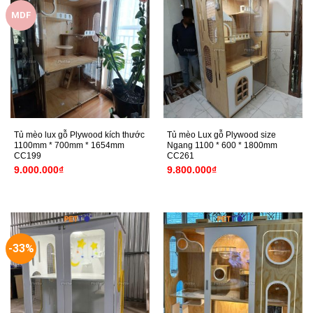
MDF
Tủ mèo lux gỗ Plywood kích thước
Tủ mèo Lux gỗ Plywood size
1100mm * 700mm * 1654mm
Ngang 1100 * 600 * 1800mm
CC199
CC261
9.000.000
₫
9.800.000
₫
-33%