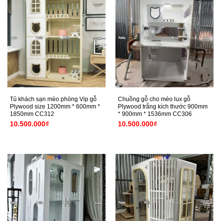
Tủ khách sạn mèo phòng Vip gỗ
Chuồng gỗ cho mèo lux gỗ
Plywood size 1200mm * 600mm *
Plywood trắng kích thước 900mm
1850mm CC312
* 900mm * 1536mm CC306
10.500.000
₫
10.500.000
₫