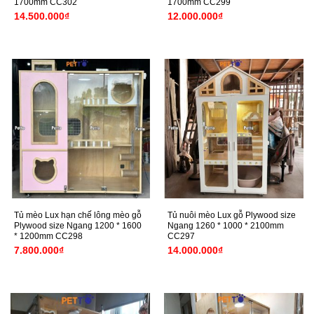
1700mm CC302
1700mm CC299
14.500.000
₫
12.000.000
₫
Tủ mèo Lux hạn chế lông mèo gỗ
Tủ nuôi mèo Lux gỗ Plywood size
Plywood size Ngang 1200 * 1600
Ngang 1260 * 1000 * 2100mm
* 1200mm CC298
CC297
7.800.000
₫
14.000.000
₫