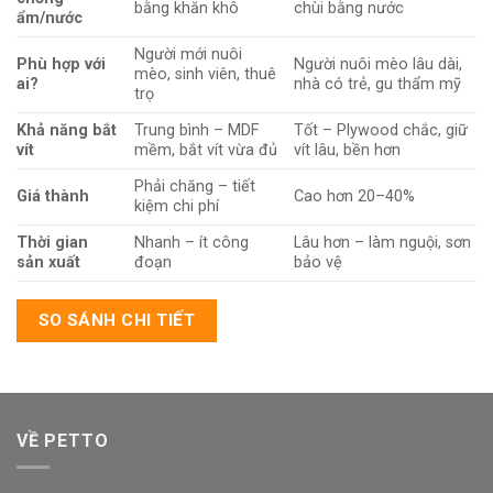
bằng khăn khô
chùi bằng nước
ẩm/nước
Người mới nuôi
Phù hợp với
Người nuôi mèo lâu dài,
mèo, sinh viên, thuê
ai?
nhà có trẻ, gu thẩm mỹ
trọ
Khả năng bắt
Trung bình – MDF
Tốt – Plywood chắc, giữ
vít
mềm, bắt vít vừa đủ
vít lâu, bền hơn
Phải chăng – tiết
Giá thành
Cao hơn 20–40%
kiệm chi phí
Thời gian
Nhanh – ít công
Lâu hơn – làm nguội, sơn
sản xuất
đoạn
bảo vệ
SO SÁNH CHI TIẾT
VỀ PETTO