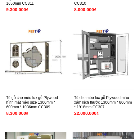
1650mm CC311
CC310
9.300.000
₫
8.000.000
₫
Tủ gỗ cho mèo lux gỗ Plywood
Tủ cho mèo lux gỗ Plywood màu
hình mặt mèo size 1300mm *
xám kích thước 1300mm * 800mm
600mm * 1036mm CC309
* 1918mm CC307
8.300.000
₫
22.000.000
₫