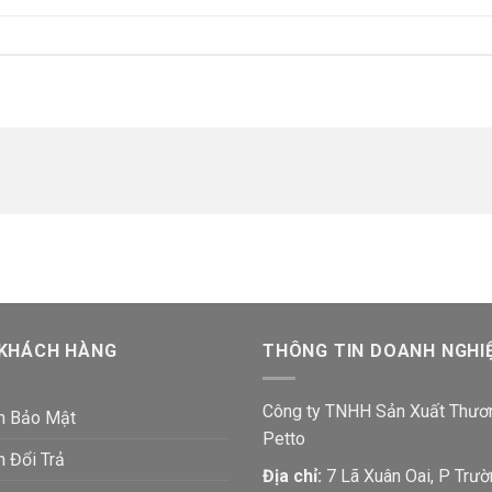
 KHÁCH HÀNG
THÔNG TIN DOANH NGHI
Công ty TNHH Sản Xuất Thươ
h Bảo Mật
Petto
h Đổi Trả
Địa chỉ:
7 Lã Xuân Oai, P Trườ