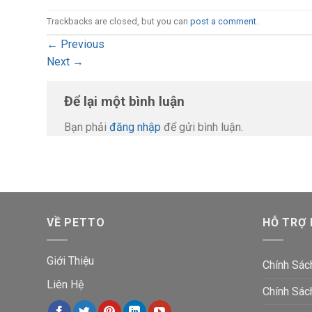
Trackbacks are closed, but you can
post a comment
.
←
Previous
Next
→
Để lại một bình luận
Bạn phải
đăng nhập
để gửi bình luận.
VỀ PETTO
HỖ TRỢ
Giới Thiệu
Chính Sác
Liên Hệ
Chính Sác