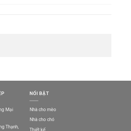
ỆP
NỔI BẬT
ng Mại
Nhà cho mèo
Nhà cho chó
ng Thạnh,
Thiết kế