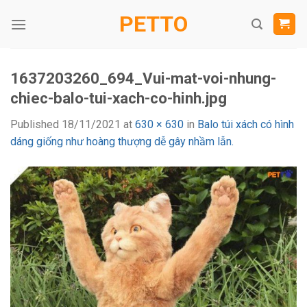
Skip
PETTO
to
content
1637203260_694_Vui-mat-voi-nhung-
chiec-balo-tui-xach-co-hinh.jpg
Published
18/11/2021
at
630 × 630
in
Balo túi xách có hình
dáng giống như hoàng thượng dễ gây nhầm lẫn.