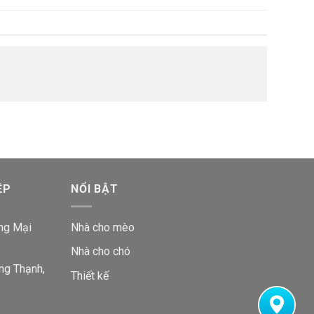
ỆP
NỔI BẬT
ng Mại
Nhà cho mèo
Nhà cho chó
ng Thạnh,
Thiết kế