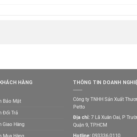
 KHÁCH HÀNG
THÔNG TIN DOANH NGHI
Công ty TNHH Sản Xuất Thươ
h Bảo Mật
Petto
h Đổi Trả
Địa chỉ:
7 Lã Xuân Oai, P Trườ
h Giao Hàng
Quận 9, TP.HCM
Hotline:
093336.0110
ch Mua Hàng