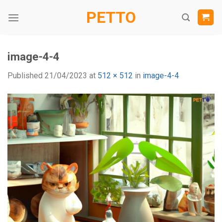
Skip
PETTO
to
content
image-4-4
Published
21/04/2023
at
512 × 512
in
image-4-4