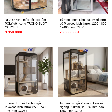
NHÀ GỖ cho mèo kết hợp tấm
Tủ mèo nhôm kính Luxury kết hợp
POLY uốn cong TRONG SUỐT
gỗ Plywood kích thước 1200 * 800
CC128_1
* 2400mm CC266
3.950.000
₫
26.000.000
₫
Tủ mèo Lux sắt kết hợp gỗ
Tủ mèo Lux gỗ Plywood kèm sắt
Plywood kích thước 850 * 740 *
Ngang 850mm, sâu 740mm, cao
1867mm CC267
1867mm CC283