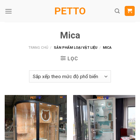
Skip
PETTO
to
content
Mica
TRANG CHỦ
/
SẢN PHẨM LOẠI VẬT LIỆU
/
MICA
LỌC