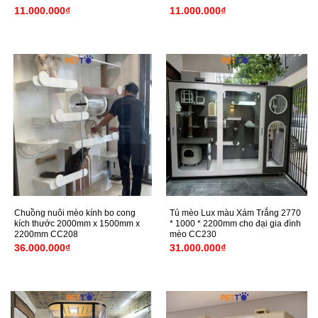
11.000.000
₫
11.000.000
₫
Chuồng nuôi mèo kính bo cong
Tủ mèo Lux màu Xám Trắng 2770
kích thước 2000mm x 1500mm x
* 1000 * 2200mm cho đại gia đình
2200mm CC208
mèo CC230
36.000.000
₫
31.000.000
₫