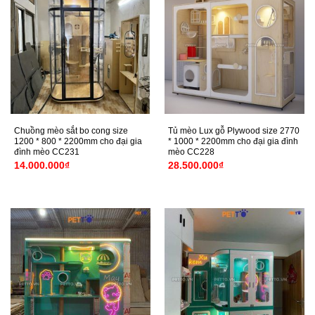
Chuồng mèo sắt bo cong size
Tủ mèo Lux gỗ Plywood size 2770
1200 * 800 * 2200mm cho đại gia
* 1000 * 2200mm cho đại gia đình
đình mèo CC231
mèo CC228
14.000.000
₫
28.500.000
₫